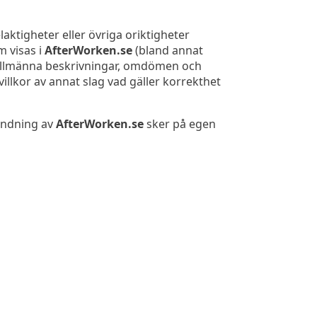
elaktigheter eller övriga oriktigheter
m visas i
AfterWorken.se
(bland annat
 allmänna beskrivningar, omdömen och
 villkor av annat slag vad gäller korrekthet
vändning av
AfterWorken.se
sker på egen