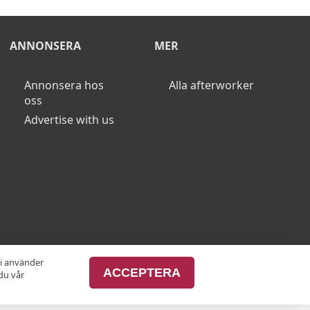
ANNONSERA
MER
Annonsera hos
Alla afterworker
oss
Advertise with us
vi använder
ACCEPTERA
du vår