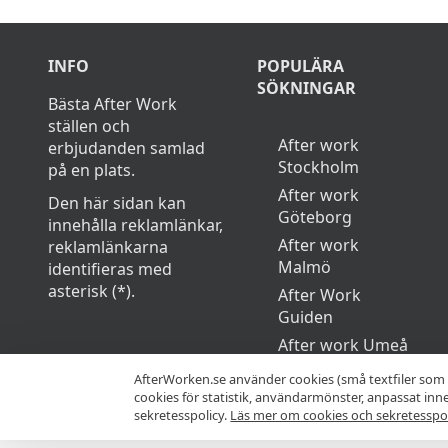
INFO
POPULÄRA
SÖKNINGAR
Bästa After Work
ställen och
After work
erbjudanden samlad
Stockholm
på en plats.
After work
Den här sidan kan
Göteborg
innehålla reklamlänkar,
After work
reklamlänkarna
Malmö
identifieras med
asterisk (*).
After Work
Guiden
After work Umeå
AfterWorken.se använder cookies (små textfiler som 
cookies för statistik, användarmönster, anpassat in
sekretesspolicy.
Läs mer om cookies och sekretesspol