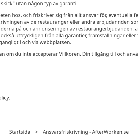
t skick" utan någon typ av garanti.
en hos, och friskriver sig från allt ansvar för, eventuella f
krivningen av de restauranger eller andra erbjudannden so
, bilderna på och annonseringen av restaurangerbjudanden,
 också uttryckligen från alla garantier, framställningar eller
lgängligt i och via webbplatsen.
en om du inte accepterar Villkoren. Din tillgång till och an
licy
.
Startsida
>
Ansvarsfriskrivning - AfterWorken.se