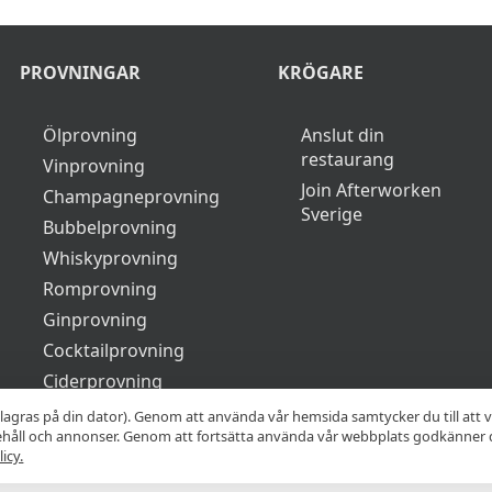
PROVNINGAR
KRÖGARE
Ölprovning
Anslut din
restaurang
Vinprovning
Join Afterworken
Champagneprovning
Sverige
Bubbelprovning
Whiskyprovning
Romprovning
Ginprovning
Cocktailprovning
Ciderprovning
Cognacsprovning
lagras på din dator). Genom att använda vår hemsida samtycker du till att 
nehåll och annonser. Genom att fortsätta använda vår webbplats godkänner 
icy.