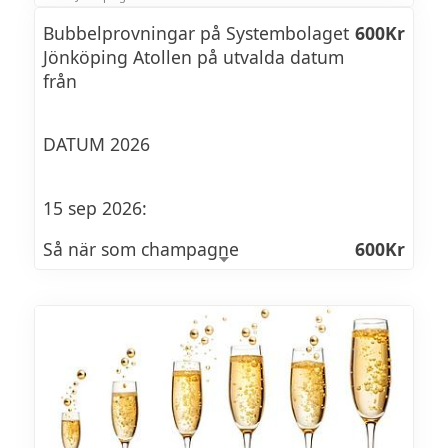
Bubbelprovningar på Systembolaget
600Kr
Jönköping Atollen på utvalda datum
från
DATUM 2026
15 sep 2026:
Så när som champagne
600Kr
Vi provar mousserande viner som tillverkas
enligt den traditionella metoden, precis
som i Champagne. I denna exklusiva
bubbel-kategori hittar vi t.ex. Frankrikes
crémant, Spaniens corpinnat och Italiens
franciacorta. Välkommen till en kväll där vi
njuter av vad en längre tid på