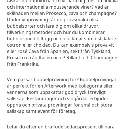
Älskar du bubblorna och vill lära dig mer om lokala
och internationella mousserande viner? Vad är
skillnaden mellan Prosecco, cava och champagne?
Under vinprovning får du provsmaka olika
bubbelsorter och lära dig om olika druvor,
tillverkningsmetoder och hur du kombinerar
bubblor med tilltugg och plockmat som ost, lakrits,
ostron eller choklad. Du kan exempelvis prova vit
eller rosé Cava från Spanien, sekt från Tyskland,
Prosecco från Italien och Pétillant och Champagne
från Frankrike.
Vem passar bubbelprovning för? Bubbelprovingar
är perfekt för en Afterwork med kollegorna eller
vännerna som uppskattar god dryck i trevligt
sällskap. Restauranger och vingårdar erbjuder
öppna och privata provningar för små och stora
sällskap samt event för företag.
Letar du efter en bra födelsedagspresent till nära