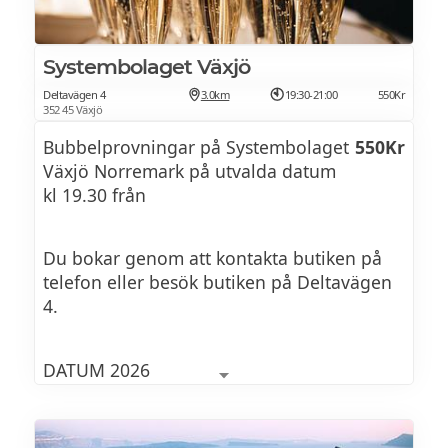
Systembolaget Växjö
Deltavägen 4
3.0km
19:30-21:00
550Kr
352 45 Växjö
Bubbelprovningar på Systembolaget
550Kr
Växjö Norremark på utvalda datum
kl 19.30 från
Du bokar genom att kontakta butiken på
telefon eller besök butiken på Deltavägen
4.
DATUM 2026
26 aug 2026: