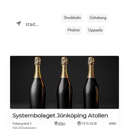
Stockholm
Göteborg
stad...
Malmö
Uppsala
Systembolaget Jönköping Atollen
Fiskargränd 5
435m
19:15-20:30
600Kr
553 20 Jönköping