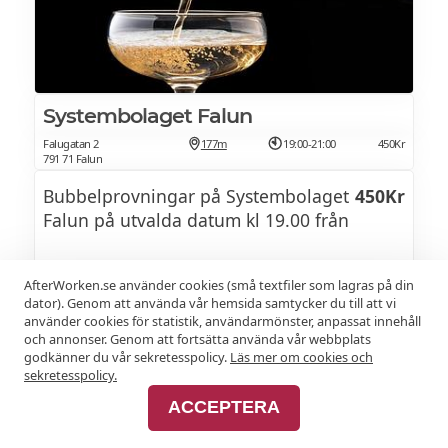
förklarar vi olika sätt att göra mousserande
vin på. Genom att prova ett urval av
drycker lär vi oss urskilja olika typer av
mousserande viner från olika områden och
länder. Välkomna!
Systembolaget Falun
Falugatan 2
177m
19:00-21:00
450Kr
791 71 Falun
24 sep 2026:
Bubbelprovningar på Systembolaget
450Kr
Kombinera dryck & grundsmaker
500Kr
Falun på utvalda datum kl 19.00 från
Att hitta rätt dryck till maten är inte alltid så
lätt, men fantastiskt roligt när man lyckas! I
DATUM 2026
AfterWorken.se använder cookies (små textfiler som lagras på din
alla smakkombinationer sker ett samspel
dator). Genom att använda vår hemsida samtycker du till att vi
använder cookies för statistik, användarmönster, anpassat innehåll
mellan grundsmaker, konsistens och
och annonser. Genom att fortsätta använda vår webbplats
Nya datum kommer snart!
aromer. Men hur påverkar syra i maten ett
godkänner du vår sekretesspolicy.
Läs mer om cookies och
vin? Vad gör bubblor i drycken för den feta
sekretesspolicy.
maten? Genom små experiment ger vi dig
ACCEPTERA
en grundläggande förståelse för hur