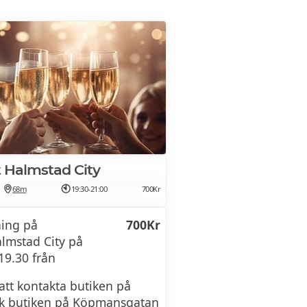
 Halmstad City
68m
19:30-21:00
700Kr
ing på
700Kr
lmstad City på
19.30 från
tt kontakta butiken på
sök butiken på Köpmansgatan