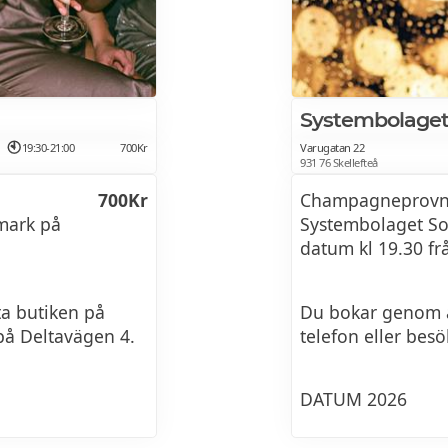
månaden på kvälls
ium
1700Kr
Systembolaget 
ige, vad vill
19:30-21:00
700Kr
Varugatan 22
s? På denna
931 76 Skellefteå
ite mer exklusiva
700Kr
Champagneprovnin
ns på marknaden
mark på
Systembolaget So
ovning med det
datum kl 19.30 fr
a butiken på
Du bokar genom a
 på Deltavägen 4.
telefon eller bes
DATUM 2026