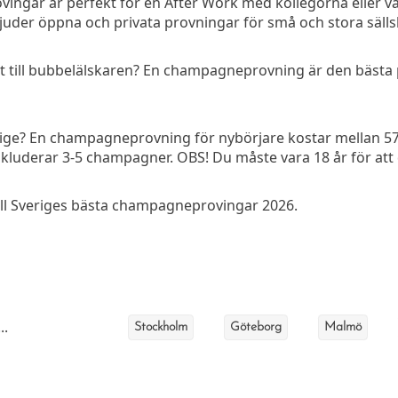
gar är perfekt för en After Work med kollegorna eller vän
juder öppna och privata provningar för små och stora sälls
 till bubbelälskaren? En champagneprovning är den bästa pres
ige? En champagneprovning för nybörjare kostar mellan 57
kluderar 3-5 champagner. OBS! Du måste vara 18 år för att d
till Sveriges bästa champagneprovingar 2026.
..
Stockholm
Göteborg
Malmö