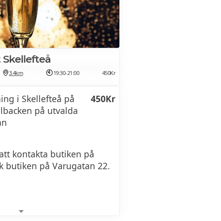
tid mellan augusti - maj.
Skellefteå
3.4km
19:30-21:00
450Kr
g i Skellefteå på
450Kr
lbacken på utvalda
ån
tt kontakta butiken på
ök butiken på Varugatan 22.