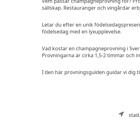
Vem passar champagneprovning för? Provin
sällskap. Restauranger och vingårdar erb
Letar du efter en unik födelsedagspresent
födelsedag med en lyxupplevelse.
Vad kostar en champagneprovning i Sver
Provningarna är cirka 1,5-2 timmar och in
I den här provningsguiden guidar vi dig 
stad.