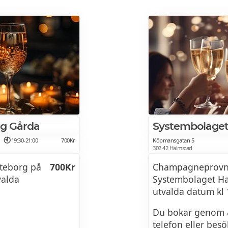
g Gårda
Systembolaget
19:30-21:00
700Kr
Köpmansgatan 5
302 42 Halmstad
teborg på
700Kr
Champagneprovn
valda
Systembolaget Ha
utvalda datum kl 
Du bokar genom a
telefon eller be