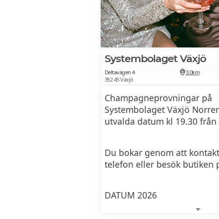
14 dec 2026:
Prestigechampagne – prem
Systembolaget Växjö
Vad innebär egentligen prest
Deltavägen 4
3.0km
producenten berätta för os
352 45 Växjö
provning går vi igenom de l
Champagneprovningar på
champagnestilarna som fin
Systembolaget Växjö Norre
– varmt välkomna på en pr
utvalda datum kl 19.30 från
lilla extra!
Du bokar genom att kontakt
telefon eller besök butiken
DATUM 2026