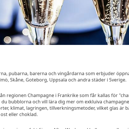
gerna, pubarna, barerna och vingårdarna som erbjuder öpp
lmö, Skåne, Goteborg, Uppsala och andra städer i Sverige.
rån regionen Champagne i Frankrike som får kallas för "ch
du bubblorna och vill lära dig mer om exkluiva champagn
er, klimat, lagringen, tillverkningsmetoder, vilket glas är
st eller choklad.