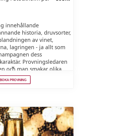
ng innehållande
nande historia, druvsorter,
blandningen av vinet,
na, lagringen - ja allt som
e champagnen dess
karaktär. Provningsledaren
en och man smakar olika
skillnader och likheter.
BOKA PROVNING
hampagne plus ett glas
 champagnens historia
 regel vid ett tillfälle i