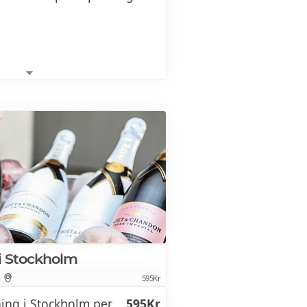
ess utmanare
700Kr
typer av champagne och
 skiljer dem åt. Vi har
r spännande utmanare från
t om i världen, gjorda enligt
ratar likheter och
i Stockholm
595Kr
ng i Stockholm per
595Kr