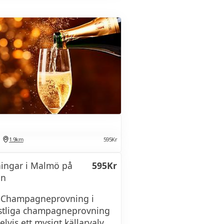
r snart!
1.9km
595Kr
ngar i Malmö på
595Kr
ån
g Champagneprovning i
stliga champagneprovning
lvis ett mysigt källarvalv