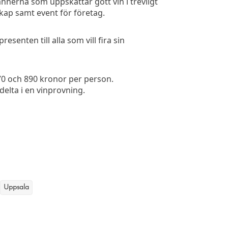
nerna som uppskattar gott vin i trevligt
kap samt event för företag.
enten till alla som vill fira sin
0 och 890 kronor per person.
elta i en vinprovning.
Uppsala