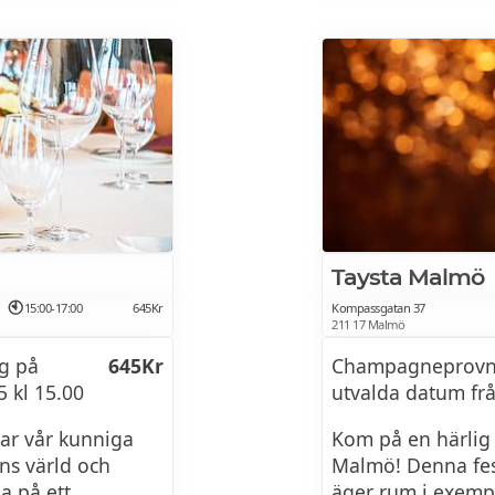
Nya datum komme
700Kr
t, byggt på
, meunier och
bredare.
 flera håll, inte
mtar inspiration
ett eget uttryck
an kvarstår: står
Taysta Malmö
 England en
15:00-17:00
645Kr
Kompassgatan 37
en!
211 17 Malmö
g på
645Kr
Champagneprovni
5 kl 15.00
utvalda datum fr
750Kr
ar vår kunniga
Kom på en härli
ns värld och
Malmö! Denna fe
m nästan helt
a på ett
äger rum i exempe