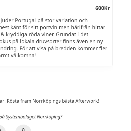
600Kr
uder Portugal på stor variation och
est känt för sitt portvin men härifrån hittar
a & kryddiga röda viner. Grundat i det
okus på lokala druvsorter finns även en ny
rändring. För att visa på bredden kommer fler
Varmt välkomna!
r! Rösta fram Norrköpings bästa Afterwork!
k på Systembolaget Norrköping?