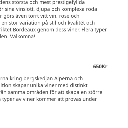
dens största och mest prestigefyllda
r sina vinslott, djupa och komplexa röda
 görs även torrt vitt vin, rosé och
n stor variation på stil och kvalitét och
striktet Bordeaux genom dess viner. Flera typer
llen. Välkomna!
650Kr
erna kring bergskedjan Alperna och
ition skapar unika viner med distinkt
r från samma områden för att skapa en större
a typer av viner kommer att provas under