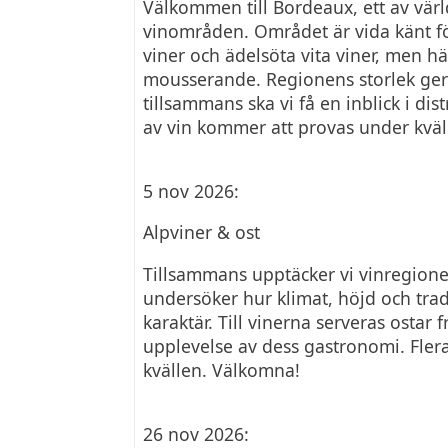
Välkommen till Bordeaux, ett av värl
vinområden. Området är vida känt fö
viner och ädelsöta vita viner, men här
mousserande. Regionens storlek ger e
tillsammans ska vi få en inblick i di
av vin kommer att provas under kvä
5 nov 2026:
Alpviner & ost
Tillsammans upptäcker vi vinregion
undersöker hur klimat, höjd och trad
karaktär. Till vinerna serveras osta
upplevelse av dess gastronomi. Fler
kvällen. Välkomna!
26 nov 2026: