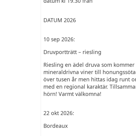
datum kl 19.30 från
DATUM 2026
10 sep 2026:
Druvportträtt – riesling
Riesling en ädel druva som kommer i
mineraldrivna viner till honungssöta 
över tusen år men hittas idag runt o
med en regional karaktär. Tillsammans
hörn! Varmt välkomna!
22 okt 2026:
Bordeaux