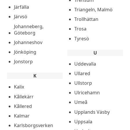
Järfälla
Triangeln, Malmö
Järvsö
Trollhättan
Johanneberg,
Trosa
Göteborg
Tyresö
Johanneshov
Jönköping
U
Jonstorp
Uddevalla
Ullared
K
Ullstorp
Kalix
Ulricehamn
Kållekärr
Umeå
Kållered
Upplands Väsby
Kalmar
Uppsala
Karlsborgsverken