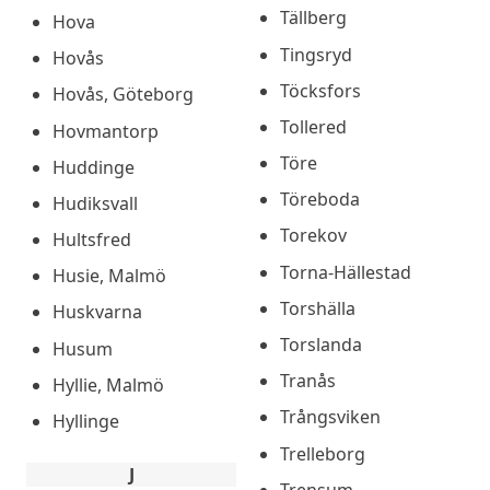
Tällberg
Hova
Tingsryd
Hovås
Töcksfors
Hovås, Göteborg
Tollered
Hovmantorp
Töre
Huddinge
Töreboda
Hudiksvall
Torekov
Hultsfred
Torna-Hällestad
Husie, Malmö
Torshälla
Huskvarna
Torslanda
Husum
Tranås
Hyllie, Malmö
Trångsviken
Hyllinge
Trelleborg
J
Trensum