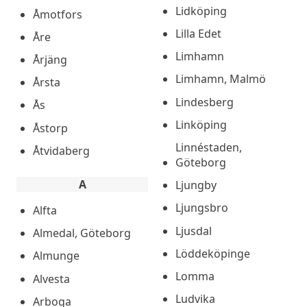
Lidköping
Åmotfors
Lilla Edet
Åre
Limhamn
Årjäng
Limhamn, Malmö
Årsta
Lindesberg
Ås
Linköping
Åstorp
Linnéstaden,
Åtvidaberg
Göteborg
A
Ljungby
Ljungsbro
Alfta
Ljusdal
Almedal, Göteborg
Löddeköpinge
Almunge
Lomma
Alvesta
Ludvika
Arboga