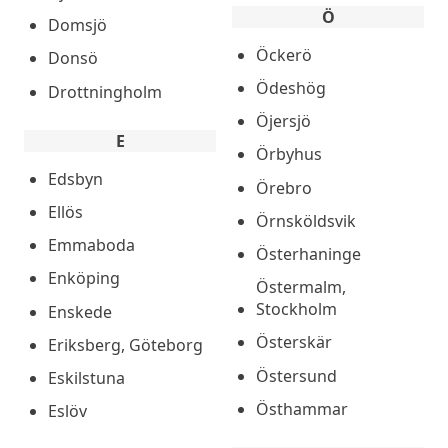
Ö
Domsjö
Öckerö
Donsö
Ödeshög
Drottningholm
Öjersjö
E
Örbyhus
Edsbyn
Örebro
Ellös
Örnsköldsvik
Emmaboda
Österhaninge
Enköping
Östermalm,
Stockholm
Enskede
Österskär
Eriksberg, Göteborg
Östersund
Eskilstuna
Östhammar
Eslöv