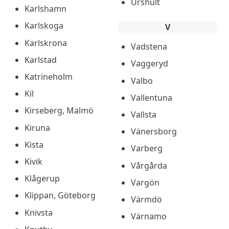
Urshult
Karlshamn
Karlskoga
V
Karlskrona
Vadstena
Karlstad
Vaggeryd
Katrineholm
Valbo
Kil
Vallentuna
Kirseberg, Malmö
Vallsta
Kiruna
Vänersborg
Kista
Varberg
Kivik
Vårgårda
Klågerup
Vargön
Klippan, Göteborg
Värmdö
Knivsta
Värnamo