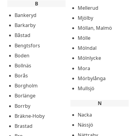
B
Mellerud
Bankeryd
Mjölby
Barkarby
Möllan, Malmö
Båstad
Mölle
Bengtsfors
Mölndal
Boden
Mölnlycke
Bollnäs
Mora
Borås
Mörbylånga
Borgholm
Mullsjö
Borlänge
N
Borrby
Nacka
Bräkne-Hoby
Nässjö
Brastad
Nättraby