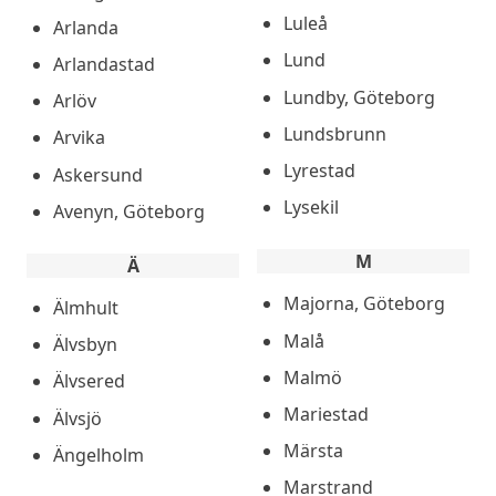
Luleå
Arlanda
Lund
Arlandastad
Lundby, Göteborg
Arlöv
Lundsbrunn
Arvika
Lyrestad
Askersund
Lysekil
Avenyn, Göteborg
M
Ä
Majorna, Göteborg
Älmhult
Malå
Älvsbyn
Malmö
Älvsered
Mariestad
Älvsjö
Märsta
Ängelholm
Marstrand