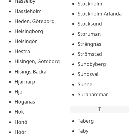
Hässelby
Stockholm
Hässleholm
Stockholm-Arlanda
Heden, Göteborg
Stocksund
Helsingborg
Storuman
Helsingör
Strängnäs
Hestra
Strömstad
Hisingen, Göteborg
Sundbyberg
Hisings Backa
Sundsvall
Hjärnarp
Sunne
Hjo
Surahammar
Höganäs
T
Hok
Taberg
Hönö
Täby
Höör