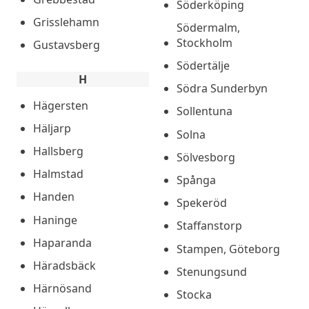
Söderköping
Grisslehamn
Södermalm,
Stockholm
Gustavsberg
Södertälje
H
Södra Sunderbyn
Hägersten
Sollentuna
Häljarp
Solna
Hallsberg
Sölvesborg
Halmstad
Spånga
Handen
Spekeröd
Haninge
Staffanstorp
Haparanda
Stampen, Göteborg
Häradsbäck
Stenungsund
Härnösand
Stocka