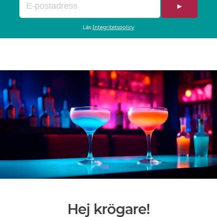
►
Läs
Integritetspolicy
Hej krögare!