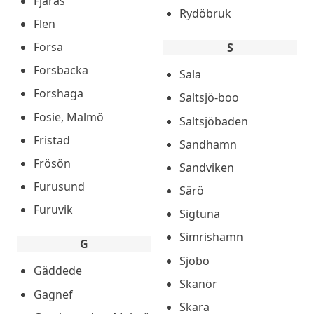
Fjärås
Rydöbruk
Flen
Forsa
S
Forsbacka
Sala
Forshaga
Saltsjö-boo
Fosie, Malmö
Saltsjöbaden
Fristad
Sandhamn
Frösön
Sandviken
Furusund
Särö
Furuvik
Sigtuna
Simrishamn
G
Sjöbo
Gäddede
Skanör
Gagnef
Skara