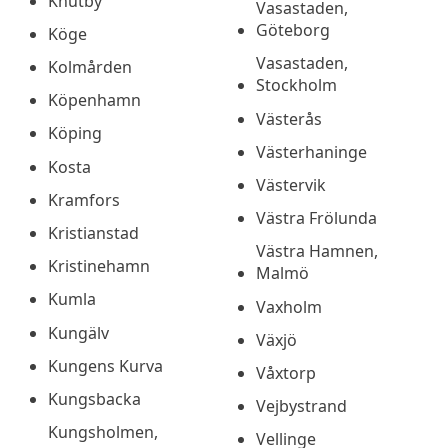
Knutby
Vasastaden,
Göteborg
Köge
Vasastaden,
Kolmården
Stockholm
Köpenhamn
Västerås
Köping
Västerhaninge
Kosta
Västervik
Kramfors
Västra Frölunda
Kristianstad
Västra Hamnen,
Kristinehamn
Malmö
Kumla
Vaxholm
Kungälv
Växjö
Kungens Kurva
Våxtorp
Kungsbacka
Vejbystrand
Kungsholmen,
Vellinge