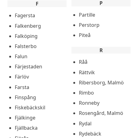
P
F
Partille
Fagersta
Perstorp
Falkenberg
Piteå
Falköping
Falsterbo
R
Falun
Råå
Färjestaden
Rättvik
Färlöv
Ribersborg, Malmö
Farsta
Rimbo
Finspång
Ronneby
Fiskebäckskil
Rosengård, Malmö
Fjälkinge
Rydal
Fjällbacka
Rydebäck