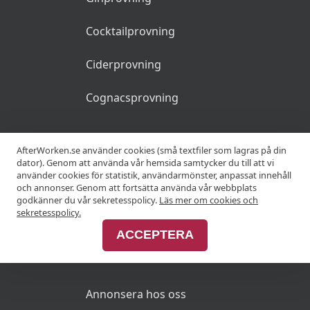
Cocktailprovning
Ciderprovning
Cognacsprovning
KRÖGARE
AfterWorken.se använder cookies (små textfiler som lagras på din
dator). Genom att använda vår hemsida samtycker du till att vi
använder cookies för statistik, användarmönster, anpassat innehåll
Anslut din restaurang
och annonser. Genom att fortsätta använda vår webbplats
godkänner du vår sekretesspolicy.
Läs mer om cookies och
Join Afterworken Sverige
sekretesspolicy.
ACCEPTERA
ANNONSERA
Annonsera hos oss