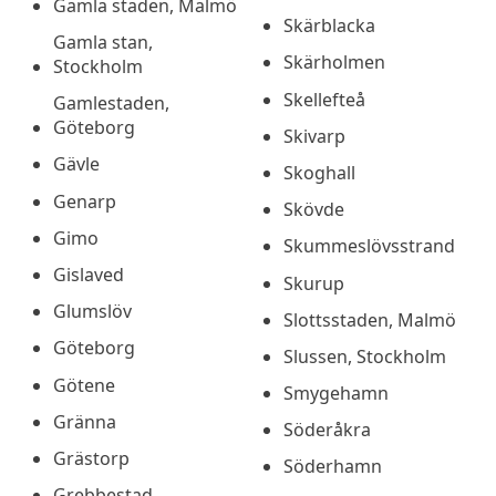
Gamla staden, Malmö
Skärblacka
Gamla stan,
Skärholmen
Stockholm
Skellefteå
Gamlestaden,
Göteborg
Skivarp
Gävle
Skoghall
Genarp
Skövde
Gimo
Skummeslövsstrand
Gislaved
Skurup
Glumslöv
Slottsstaden, Malmö
Göteborg
Slussen, Stockholm
Götene
Smygehamn
Gränna
Söderåkra
Grästorp
Söderhamn
Grebbestad