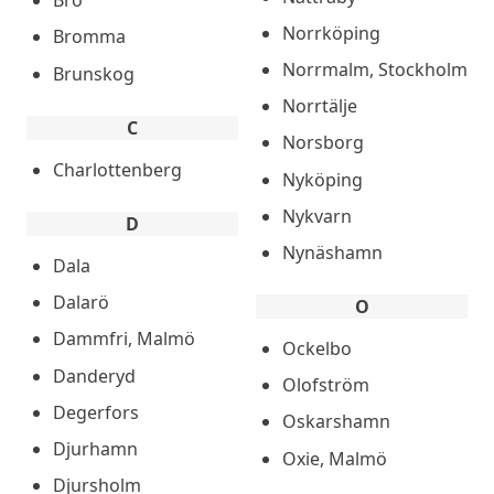
Bro
Norrköping
Bromma
Norrmalm, Stockholm
Brunskog
Norrtälje
C
Norsborg
Charlottenberg
Nyköping
Nykvarn
D
Nynäshamn
Dala
Dalarö
O
Dammfri, Malmö
Ockelbo
Danderyd
Olofström
Degerfors
Oskarshamn
Djurhamn
Oxie, Malmö
Djursholm