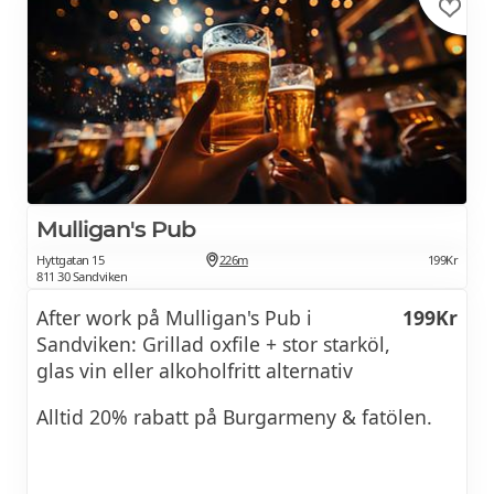
Mulligan's Pub
Hyttgatan 15
226m
199Kr
811 30 Sandviken
After work på Mulligan's Pub i
199Kr
Sandviken: Grillad oxfile + stor starköl,
glas vin eller alkoholfritt alternativ
Alltid 20% rabatt på Burgarmeny & fatölen.