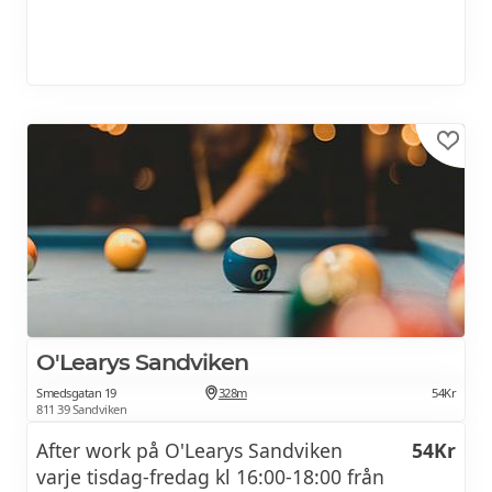
O'Learys Sandviken
Smedsgatan 19
328m
54Kr
811 39 Sandviken
After work på O'Learys Sandviken
54Kr
varje tisdag-fredag kl 16:00-18:00 från