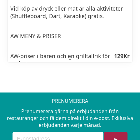
Vid köp av dryck eller mat är alla aktiviteter
(Shuffleboard, Dart, Karaoke) gratis.
AW MENY & PRISER
AW-priser i baren och en grilltallrik för
129Kr
endast
Carlsberg 40cl 54kr
Cava 64kr
PRENUMERERA
Vitt/Rött/Rosé vin glas 64kr
Prenumerera gärna på erbjudanden från
restauranger och få dem direkt i din e-post. Exklusiva
Carlsberg Alcohol-free 39kr
erbjudanden varje månad.
Cava Alcohol-free 39kr
►