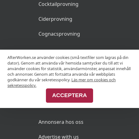
Cocktailprovning
Ciderprovning
Cognacsprovning
KRÖGARE
AfterWorken.se använder cookies (små textfiler som lagras på din
dator). Genom att använda vår hemsida samtycker du till att vi
använder cookies för statistik, användarmönster, anpassat innehåll
Anslut din restaurang
och annonser. Genom att fortsätta använda vår webbplats
godkänner du vår sekretesspolicy.
Läs mer om cookies och
Join Afterworken Sverige
sekretesspolicy.
ACCEPTERA
ANNONSERA
Annonsera hos oss
Advertise with us