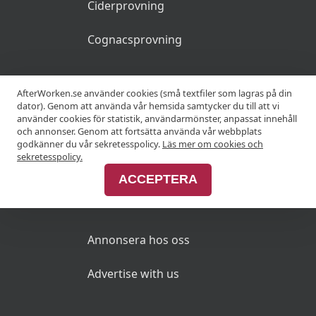
Ciderprovning
Cognacsprovning
KRÖGARE
AfterWorken.se använder cookies (små textfiler som lagras på din
dator). Genom att använda vår hemsida samtycker du till att vi
använder cookies för statistik, användarmönster, anpassat innehåll
Anslut din restaurang
och annonser. Genom att fortsätta använda vår webbplats
godkänner du vår sekretesspolicy.
Läs mer om cookies och
Join Afterworken Sverige
sekretesspolicy.
ACCEPTERA
ANNONSERA
Annonsera hos oss
Advertise with us