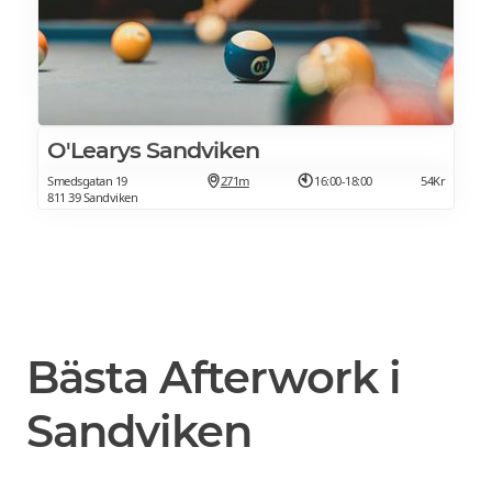
O'Learys Sandviken
Smedsgatan 19
271m
16:00-18:00
54Kr
811 39 Sandviken
Bästa Afterwork i
Sandviken