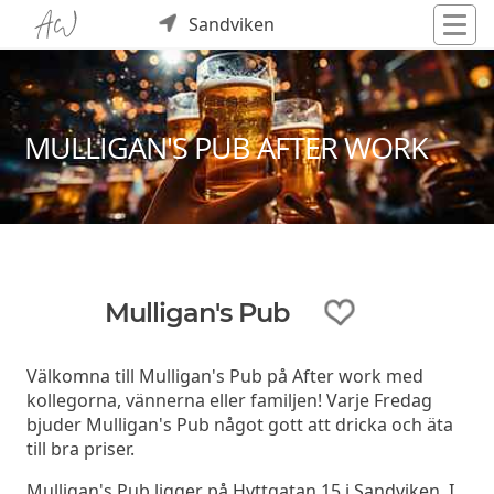
Sandviken
MULLIGAN'S PUB AFTER WORK
Mulligan's Pub
Välkomna till Mulligan's Pub på After work med
kollegorna, vännerna eller familjen! Varje Fredag
bjuder Mulligan's Pub något gott att dricka och äta
till bra priser.
Mulligan's Pub ligger på Hyttgatan 15 i Sandviken. I