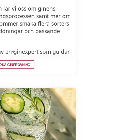
 lär vi oss om ginens
kningsprocessen samt mer om
 kommer smaka flera sorters
yddningar och passande
av en ginexpert som guidar
 smakvärld under en ca 90
OKA GINPROVNING
g.
6 kl 18:00
ing på Bredvid
649Kr