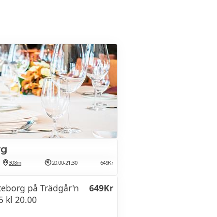
rg
308m
20:00-21:30
649Kr
teborg på Trädgår'n
649Kr
 kl 20.00