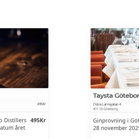
Taysta Götebo
495Kr
Östra Larmgatan 4
411 16 Göteborg
 Distillers
495Kr
Ginprovning i Gö
datum året
28 november 2025