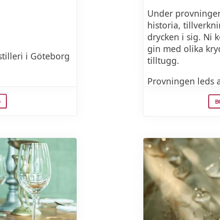
Under provningen
historia, tillver
drycken i sig. Ni
gin med olika kr
tilleri i Göteborg
tilltugg.
Provningen leds 
dig genom ginets
estilleriet
G
B
minuters provnin
DATUM 2026
17 september 202
Klassisk ginprovn
trädgår'n