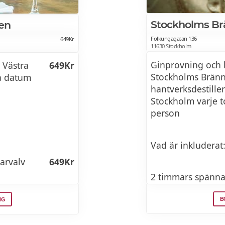
Stockholms Br
en
Folkungagatan 136
649Kr
11630 Stockholm
Ginprovning och 
 Västra
649Kr
Stockholms Bränn
a datum
hantverksdestille
Stockholm varje t
person
Vad är inkluderat
arvalv
649Kr
2 timmars spänna
Destillerivisning
B
NG
Stockholms Bränn