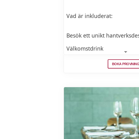
Vad är inkluderat:
Besök ett unikt hantverksdes
Välkomstdrink
Rundvandring & visning av d
BOKA PROVNIN
Provning av 4 sorters gin