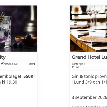
arvalv
649Kr
1 Gin & Tonic
Guidad provning a
arvalv
649Kr
ity
Grand Hotel L
arvalv
649Kr
19:30-21:00
550Kr
Bantorget 1
221 04 Lund
tembolaget
550Kr
Gin & tonic prov
 kl 19.30
i Lund 3/9 och 1/
arvalv
649Kr
3 september 2026