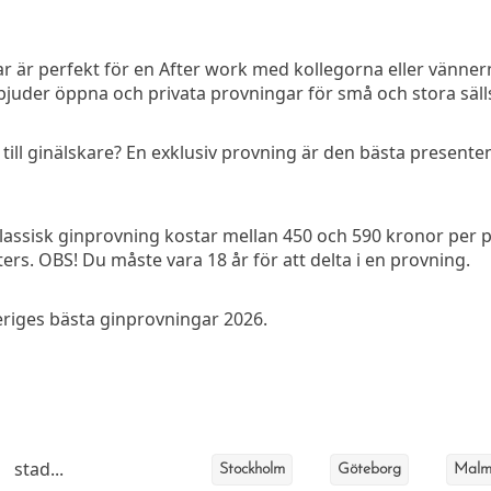
 är perfekt för en After work med kollegorna eller vännern
erbjuder öppna och privata provningar för små och stora säl
ill ginälskare? En exklusiv provning är den bästa presenten t
klassisk ginprovning kostar mellan 450 och 590 kronor per p
ers. OBS! Du måste vara 18 år för att delta i en provning.
veriges bästa ginprovningar 2026.
stad...
Stockholm
Göteborg
Malm