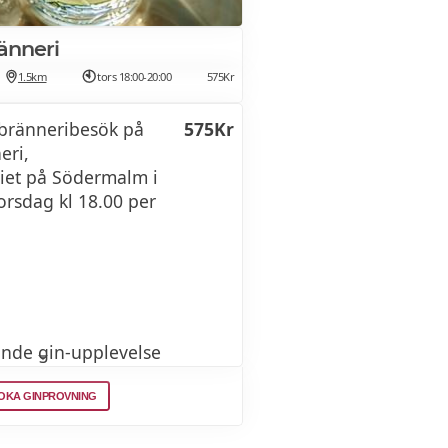
änneri
1.5km
tors 18:00-20:00
575Kr
bränneribesök på
575Kr
eri,
riet på Södermalm i
orsdag kl 18.00 per
:
nde gin-upplevelse
 och historien bakom
OKA GINPROVNING
eri