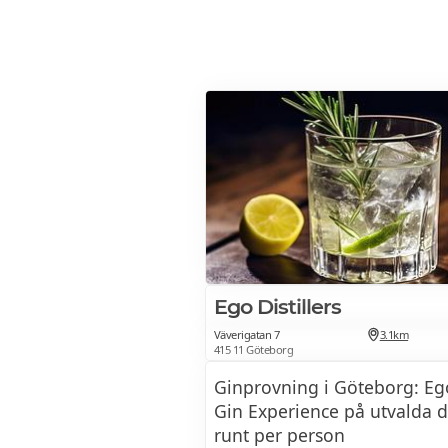
Ego Distillers
Väverigatan 7
3.1km
415 11 Göteborg
Ginprovning i Göteborg: Ego
Gin Experience på utvalda 
runt per person