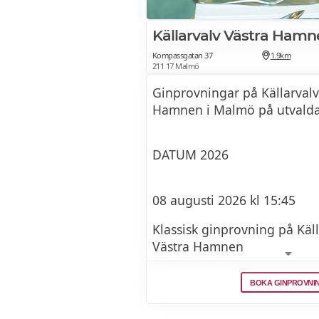
Källarvalv Västra Hamn
Kompassgatan 37
1.9km
211 17 Malmö
Ginprovningar på Källarvalv
Hamnen i Malmö på utvald
DATUM 2026
08 augusti 2026 kl 15:45
Klassisk ginprovning på Käll
Västra Hamnen
BOKA GINPROVNI
22 augusti 2026 kl 13:00