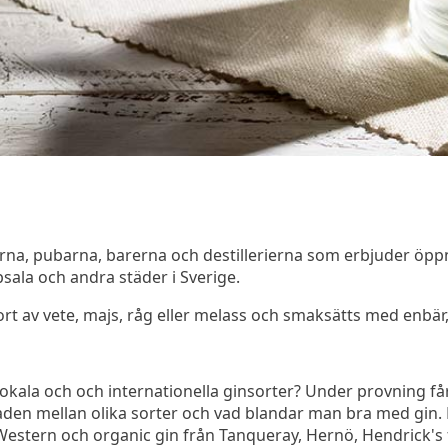
rna, pubarna, barerna och destillerierna som erbjuder öpp
ala och andra städer i Sverige.
ort av vete, majs, råg eller melass och smaksätts med enbär, 
 lokala och och internationella ginsorter? Under provning f
lnaden mellan olika sorter och vad blandar man bra med gin
stern och organic gin från Tanqueray, Hernö, Hendrick's f