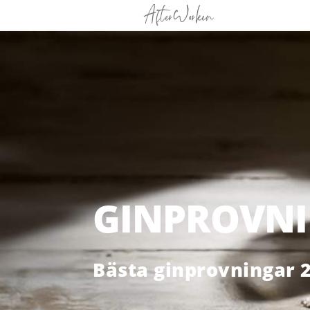
GINPROVN
Bästa ginprovningar 2