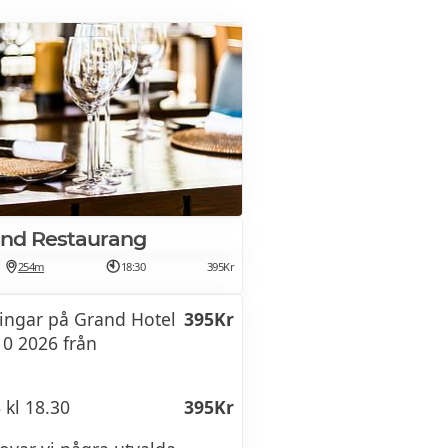
v 4 olika sorters gin
und Restaurang
254m
18:30
395Kr
ningar på Grand Hotel
395Kr
10 2026 från
 kl 18.30
395Kr