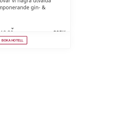
ovar vi några utvalda
 imponerande gin- &
 18.30
395Kr
BOKA HOTELL
ovar vi några utvalda
 imponerande gin- &