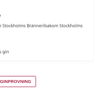
e
kom Stockholms Bränneribakom Stockholms
s gin
 GINPROVNING