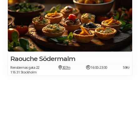
Raouche Södermalm
Renstiernas gata 22
307m
16:00-23:00
59Kr
116 31 Stockholm