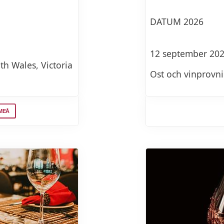
DATUM 2026
12 september 202
th Wales, Victoria
Ost och vinprovni
10 oktober 2026 k
n
UMEÅ
Italiensk vinprovn
24 oktober 2026 k
Klassisk vinprovn
Sud - Ouest
28 november 2026