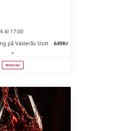
6 kl 17:00
ng på Västerås Slott
649Kr
l 17:00
BOKA NU
ing på Västerås Slott
599Kr
l 17:00
ing på Västerås Slott
549Kr
 kl 17:00