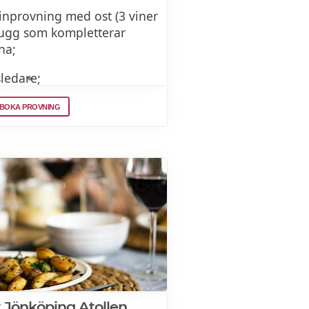
vinprovning med ost (3 viner
lltugg som kompletterar
na;
ledare;
åde vin och ost samt hur de
BOKA PROVNING
 Jönköping Atollen