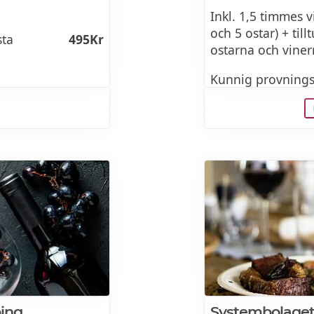
Inkl. 1,5 timmes 
h chark på
589Kr
och 5 ostar) + ti
sta
495Kr
ostarna och viner
Kunnig provnings
Lär dig mer om b
uhallen
649Kr
kan kombineras.
sta
595Kr
middag på
1695Kr
sta
545Kr
uhallen
549Kr
Jönköping
525Kr
ing
Systembolaget