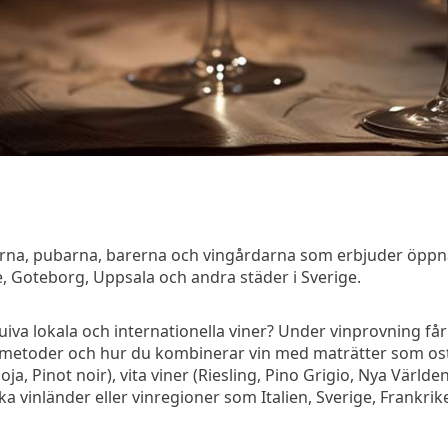
erna, pubarna, barerna och vingårdarna som erbjuder öppna
, Goteborg, Uppsala och andra städer i Sverige.
luiva lokala och internationella viner? Under vinprovning få
ingsmetoder och hur du kombinerar vin med maträtter som ost,
, Pinot noir), vita viner (Riesling, Pino Grigio, Nya Världen 
ika vinländer eller vinregioner som Italien, Sverige, Frankri