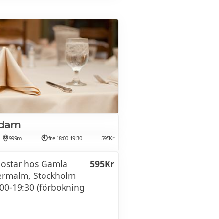
olivolja från soliga Sicilien.
ng på Västerås Slott
649Kr
7:00
ing på Västerås Slott
599Kr
7:00
ing på Västerås Slott
549Kr
rdam
999m
fre 18:00-19:30
595Kr
ostar hos Gamla
595Kr
ermalm, Stockholm
.00-19:30 (förbokning