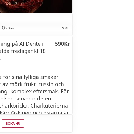
ng på Västerås Slott
649Kr
 kl 18:00
2.8km
590Kr
ing på Västerås Slott
549Kr
ing på Al Dente i
590Kr
lda fredagar kl 18
l 17:00
4
ing på Västerås Slott
549Kr
för sina fylliga smaker
 av mörk frukt, russin och
kl 17:00
ång, komplex eftersmak. För
velsen serverar de en
 Italien på Västerås
599Kr
charkbricka. Charkuterierna
 skärmaskinen och ostarna är
esser producerade i mindre
BOKA NU
kl 17:00
 bjuder de på nybakad