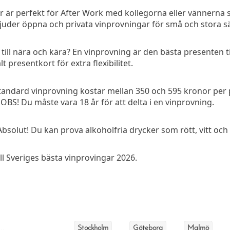
 är perfekt för After Work med kollegorna eller vännerna s
juder öppna och privata vinprovningar för små och stora sä
ill nära och kära? En vinprovning är den bästa presenten til
t presentkort för extra flexibilitet.
standard vinprovning kostar mellan 350 och 595 kronor per 
 OBS! Du måste vara 18 år för att delta i en vinprovning.
Absolut! Du kan prova alkoholfria drycker som rött, vitt och 
ll Sveriges bästa vinprovingar 2026.
..
Stockholm
Göteborg
Malmö