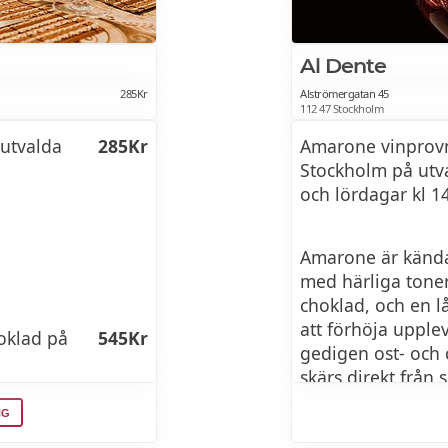
Ost och vinprovni
Al Dente
04 december 2026
285Kr
Alströmergatan 45
112 47 Stockholm
Klassisk vinprovn
 utvalda
285Kr
Amarone vinprovn
Stockholm på utva
30 januari 2027 k
och lördagar kl 1
Klassisk vinprovn
Amarone är kända 
med härliga toner
13 februari 2027 
choklad, och en l
att förhöja upple
Rödvinsprovning -
hoklad på
545Kr
gedigen ost- och 
Slott
skärs direkt från
regionala delikat
NG
27 februari 2027 
skala. Till detta