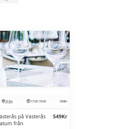
513m
17:00-19:00
549Kr
ästerås på Västerås
549Kr
datum från