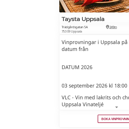
Taysta Uppsala
Trädgårdsgatan 5A
249m
753 09 Uppsala
Vinprovningar i Uppsala på
datum från
DATUM 2026
03 september 2026 kl 18:00
VLC - Vin med lakrits och c
Uppsala Vinateljé
BOKA VINPROVNI
05 september 2026 kl 17:00