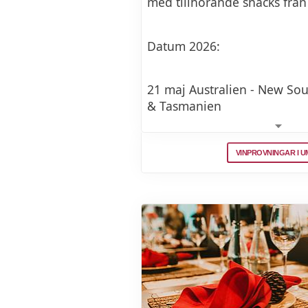
med tillhörande snacks från
Datum 2026:
21 maj Australien - New Sou
& Tasmanien
20 augusti - Mellersta Italie
VINPROVNINGAR I 
10 september - Österrike
15 oktober - Höstens viner
12 november - Langedoc & 