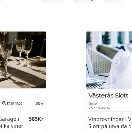
Västerås Slott
17:30-19:00
585Kr
Slottet 1
722 11 Västerås
Garage i
585Kr
Vinprovningar i V
lika viner
Slott på utvalda 