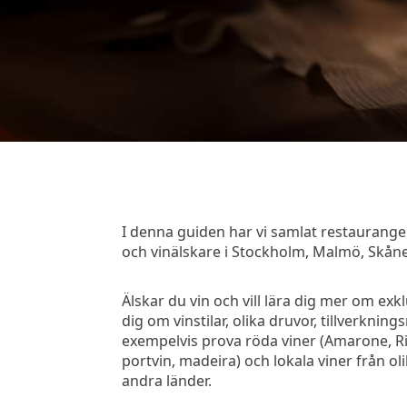
I denna guiden har vi samlat restaurang
och vinälskare i Stockholm, Malmö, Skåne
Älskar du vin och vill lära dig mer om exk
dig om vinstilar, olika druvor, tillverkn
exempelvis prova röda viner (Amarone, Rioja
portvin, madeira) och lokala viner från ol
andra länder.