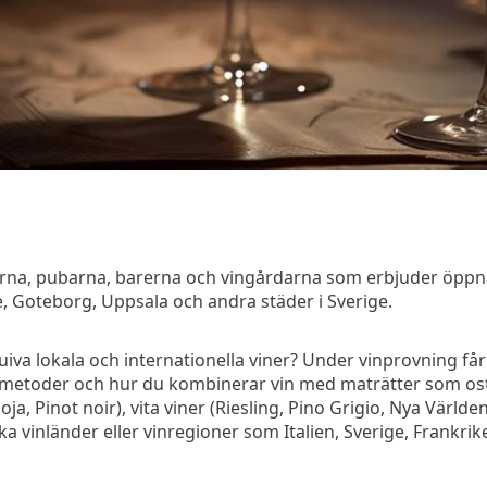
erna, pubarna, barerna och vingårdarna som erbjuder öppna
, Goteborg, Uppsala och andra städer i Sverige.
luiva lokala och internationella viner? Under vinprovning få
ingsmetoder och hur du kombinerar vin med maträtter som ost,
, Pinot noir), vita viner (Riesling, Pino Grigio, Nya Världen 
ika vinländer eller vinregioner som Italien, Sverige, Frankri