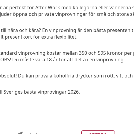
 är perfekt för After Work med kollegorna eller vännerna s
juder öppna och privata vinprovningar för små och stora sä
ill nära och kära? En vinprovning är den bästa presenten til
t presentkort för extra flexibilitet.
standard vinprovning kostar mellan 350 och 595 kronor per 
 OBS! Du måste vara 18 år för att delta i en vinprovning.
Absolut! Du kan prova alkoholfria drycker som rött, vitt och 
ll Sveriges bästa vinprovingar 2026.