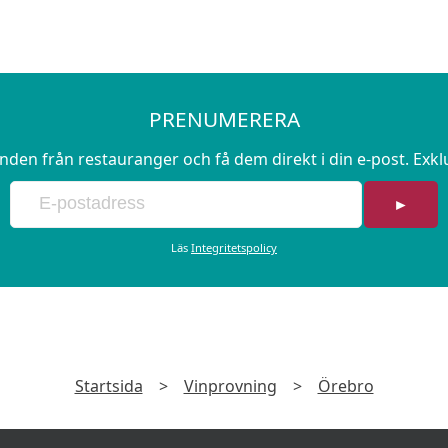
PRENUMERERA
en från restauranger och få dem direkt i din e-post. Exk
►
Läs
Integritetspolicy
Startsida
>
Vinprovning
>
Örebro