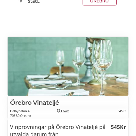
stad...
ÖREBRO
Örebro Vinateljé
Dalbygatan 4
1.6km
545Kr
703 80 Örebro
Vinprovningar på Örebro Vinateljé på
545Kr
utvalda datum från