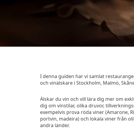
I denna guiden har vi samlat restaurang
och vinälskare i Stockholm, Malmö, Skåne
Älskar du vin och vill lära dig mer om exk
dig om vinstilar, olika druvor, tillverkn
exempelvis prova röda viner (Amarone, Rioja
portvin, madeira) och lokala viner från ol
andra länder.