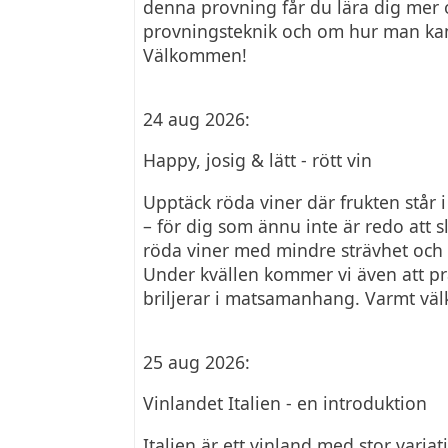
denna provning får du lära dig mer o
provningsteknik och om hur man kan
Välkommen!
24 aug 2026:
Happy, josig & lätt - rött vin
Upptäck röda viner där frukten står i
– för dig som ännu inte är redo att
röda viner med mindre strävhet och f
Under kvällen kommer vi även att pra
briljerar i matsamanhang. Varmt vä
25 aug 2026:
Vinlandet Italien - en introduktion
Italien är ett vinland med stor vari