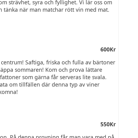
m strävhet, syra och fyllighet. Vi lär oss om
 tänka när man matchar rött vin med mat.
600Kr
 centrum! Saftiga, friska och fulla av bärtoner
 släppa sommaren! Kom och prova lättare
attoner som gärna får serveras lite svala.
ta om tillfällen där denna typ av viner
lkomna!
550Kr
ation. På denna provning får man vara med på