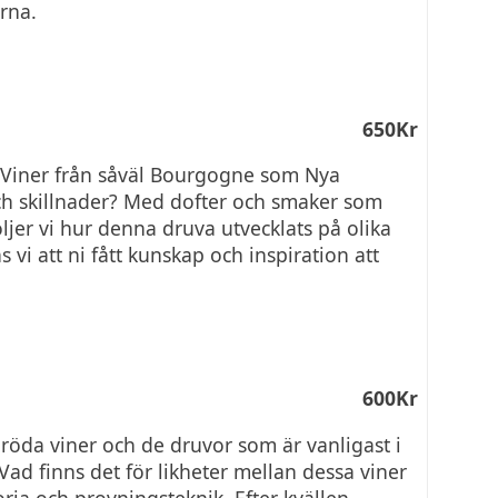
rna.
650Kr
r. Viner från såväl Bourgogne som Nya
och skillnader? Med dofter och smaker som
ljer vi hur denna druva utvecklats på olika
s vi att ni fått kunskap och inspiration att
600Kr
å röda viner och de druvor som är vanligast i
ad finns det för likheter mellan dessa viner
toria och provningsteknik. Efter kvällen