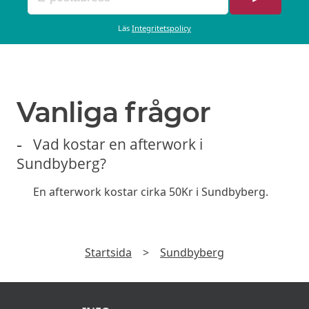
Falafelsallad
Läs
Integritetspolicy
Hummous, avokado & keso
Halloumiburgare (Veg.)
Vanliga frågor
Serveras med pommes & aioli
Vad kostar en afterwork i
Sundbyberg?
En afterwork kostar cirka 50Kr i Sundbyberg.
Startsida
>
Sundbyberg