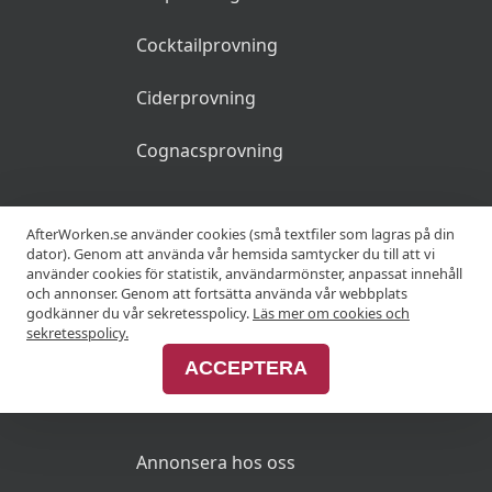
Cocktailprovning
Ciderprovning
Cognacsprovning
KRÖGARE
AfterWorken.se använder cookies (små textfiler som lagras på din
dator). Genom att använda vår hemsida samtycker du till att vi
använder cookies för statistik, användarmönster, anpassat innehåll
Anslut din restaurang
och annonser. Genom att fortsätta använda vår webbplats
godkänner du vår sekretesspolicy.
Läs mer om cookies och
Join Afterworken Sverige
sekretesspolicy.
ACCEPTERA
ANNONSERA
Annonsera hos oss