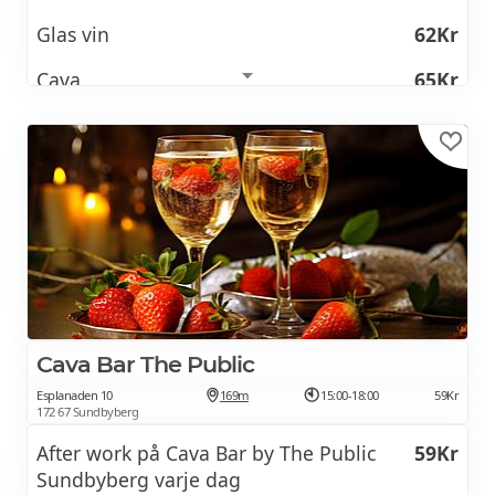
Glas vin
62Kr
Cava
65Kr
Cider
62Kr
Alkoholfritt från
39Kr
AW MAT alla dagar fram till 22.00
159Kr
Fläskfilé Planka
Duchesse potatis, baconlindad sparris, stekta
grönsaker, rö
Cava Bar The Public
Caesarsallad
Esplanaden 10
169m
15:00-18:00
59Kr
172 67 Sundbyberg
Kyckling, bacon, krutonger & riven ost
After work på Cava Bar by The Public
59Kr
Pasta Carbonara
Sundbyberg varje dag