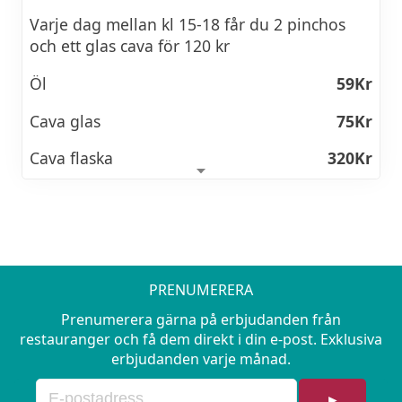
Bacon, äggula, svartpeppar & riven ost
Varje dag mellan kl 15-18 får du 2 pinchos
och ett glas cava för 120 kr
Fläskfilé
Öl
59Kr
Pommes, ruccola, rödvinssås & bearnaisesås
Cava glas
75Kr
Fläskschnitzel
Cava flaska
320Kr
Med stekt potatis, rödvinssås & bearnaisesås
Alkoholfri cocktail
55Kr
Hemlagade köttbullar
Med stuvade makaroner & brunsås
Fish'n Chips
PRENUMERERA
Med pommes & remouladsås
Prenumerera gärna på erbjudanden från
restauranger och få dem direkt i din e-post. Exklusiva
Cheddarburgare
erbjudanden varje månad.
Serveras med pommes & aioli
►