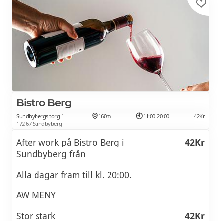
Bistro Berg
Sundbybergs torg 1
160m
11:00-20:00
42Kr
172 67 Sundbyberg
After work på Bistro Berg i
42Kr
Sundbyberg från
Alla dagar fram till kl. 20:00.
AW MENY
Stor stark
42Kr