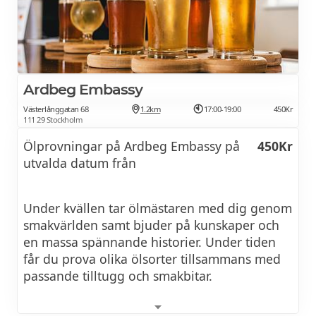
vin med mat. Välkommen!
18 aug 2026:
Röda viner – en introduktion
450Kr
Ardbeg Embassy
Västerlånggatan 68
1.2km
17:00-19:00
450Kr
Hur får ett rött vin sin karaktär och hur kan vi
111 29 Stockholm
identifiera olika stilar? Under denna provning
Ölprovningar på Ardbeg Embassy på
450Kr
får du lära dig mer om strävhet, syra och
utvalda datum från
fyllighet. Vi lär oss om provningsteknik och
om hur man kan tänka när man matchar rött
vin med mat. Välkommen!
Under kvällen tar ölmästaren med dig genom
smakvärlden samt bjuder på kunskaper och
en massa spännande historier. Under tiden
25 aug 2026:
får du prova olika ölsorter tillsammans med
Cabernet Sauvignon vs cabernet franc
700Kr
passande tilltugg och smakbitar.
Cabernet sauvignon kanske kan anses vara