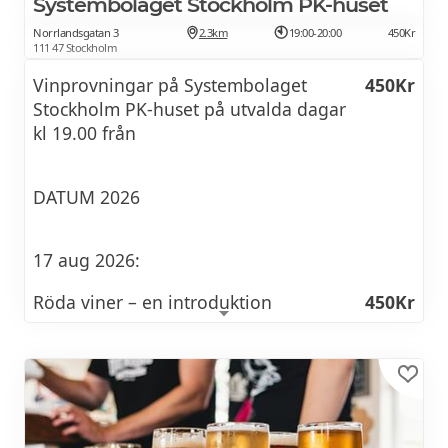
Systembolaget Stockholm PK-huset
Norrlandsgatan 3
2.3km
19:00-20:00
450Kr
111 47 Stockholm
Vinprovningar på Systembolaget
450Kr
Stockholm PK-huset på utvalda dagar
kl 19.00 från
DATUM 2026
17 aug 2026:
Röda viner – en introduktion
450Kr
Hur får ett rött vin sin karaktär och hur kan vi
identifiera olika stilar? Under denna provning
får du lära dig mer om strävhet, syra och
fyllighet. Vi lär oss om provningsteknik och
om hur man kan tänka när man matchar rött