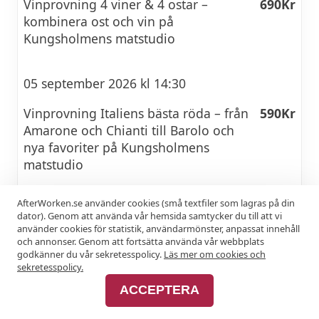
Vinprovning 4 viner & 4 ostar –
690Kr
kombinera ost och vin på
Kungsholmens matstudio
05 september 2026 kl 14:30
Vinprovning Italiens bästa röda – från
590Kr
Amarone och Chianti till Barolo och
nya favoriter på Kungsholmens
matstudio
AfterWorken.se använder cookies (små textfiler som lagras på din
05 september 2026 kl 14:30
dator). Genom att använda vår hemsida samtycker du till att vi
använder cookies för statistik, användarmönster, anpassat innehåll
Baroloprovning på Kungsholmens
690Kr
och annonser. Genom att fortsätta använda vår webbplats
godkänner du vår sekretesspolicy.
Läs mer om cookies och
matstudio
sekretesspolicy.
ACCEPTERA
05 september 2026 kl 14:30