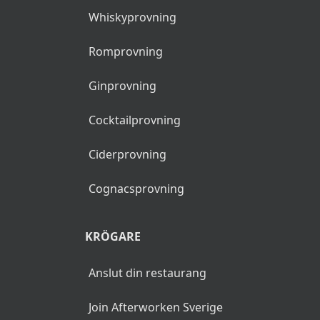
PROVNINGAR
Ölprovning
Vinprovning
Champagneprovning
Bubbelprovning
Whiskyprovning
Romprovning
Ginprovning
Cocktailprovning