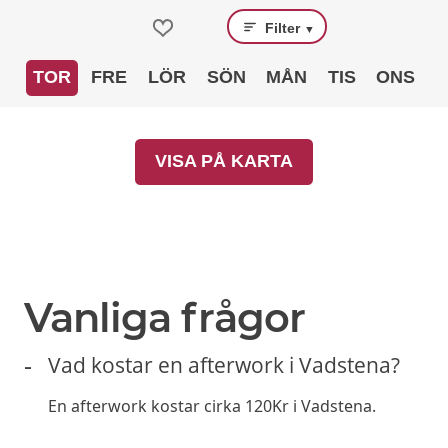
Filter
▼
TOR
FRE
LÖR
SÖN
MÅN
TIS
ONS
VISA PÅ KARTA
PRENUMERERA
Prenumerera gärna på erbjudanden från
restauranger och få dem direkt i din e-post. Exklusiva
erbjudanden varje månad.
►
Läs
Integritetspolicy