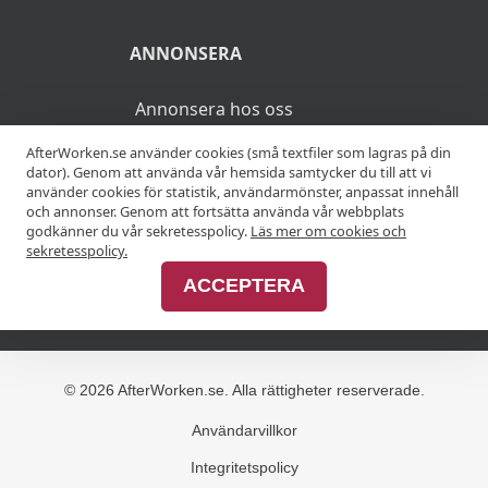
Ciderprovning
Cognacsprovning
KRÖGARE
AfterWorken.se använder cookies (små textfiler som lagras på din
dator). Genom att använda vår hemsida samtycker du till att vi
använder cookies för statistik, användarmönster, anpassat innehåll
Anslut din restaurang
och annonser. Genom att fortsätta använda vår webbplats
godkänner du vår sekretesspolicy.
Läs mer om cookies och
Join Afterworken Sverige
sekretesspolicy.
ACCEPTERA
ANNONSERA
Annonsera hos oss
Advertise with us