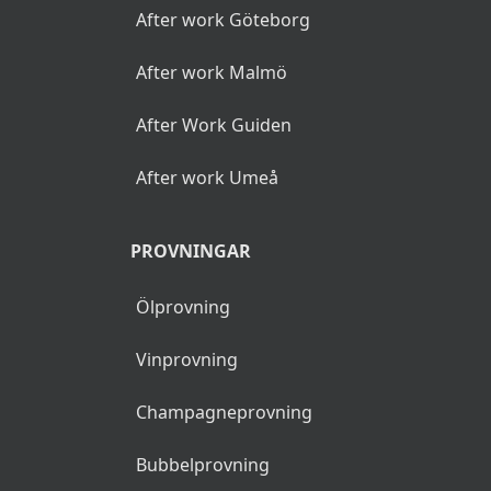
på en plats.
Den här sidan kan
innehålla reklamlänkar,
reklamlänkarna identifieras
med asterisk (*).
POPULÄRA SÖKNINGAR
After work Stockholm
After work Göteborg
After work Malmö
After Work Guiden
After work Umeå