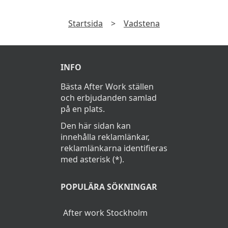
Vanliga frågor
Vad kostar en afterwork i Vadstena?
En afterwork kostar cirka 120Kr i Vadstena.
Startsida
>
Vadstena
INFO
Bästa After Work ställen
och erbjudanden samlad