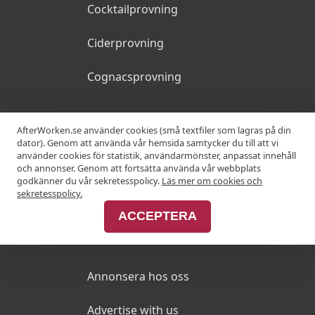
Cocktailprovning
Ciderprovning
Cognacsprovning
KRÖGARE
AfterWorken.se använder cookies (små textfiler som lagras på din
dator). Genom att använda vår hemsida samtycker du till att vi
använder cookies för statistik, användarmönster, anpassat innehåll
Anslut din restaurang
och annonser. Genom att fortsätta använda vår webbplats
godkänner du vår sekretesspolicy.
Läs mer om cookies och
Join Afterworken Sverige
sekretesspolicy.
ACCEPTERA
ANNONSERA
Annonsera hos oss
Advertise with us