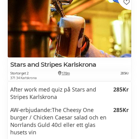
Stars and Stripes Karlskrona
Stortorget 2
170m
285Kr
371 34 Karlskrona
After work med quiz på Stars and
285Kr
Stripes Karlskrona
AW-erbjudande:The Cheesy One
285Kr
burger / Chicken Caesar salad och en
Norrlands Guld 40cl eller ett glas
husets vin