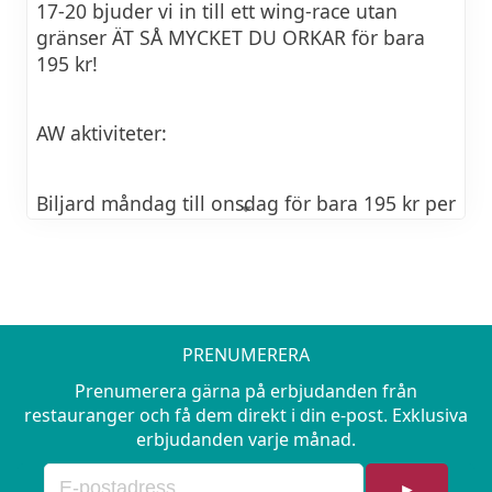
17-20 bjuder vi in till ett wing-race utan
3/6 Sommar och blandat
gränser ÄT SÅ MYCKET DU ORKAR för bara
10/6 Sommar och blandat
195 kr!
17/6 Midsommar och blandat
AW aktiviteter:
24/6 Fotboll och blandat
1/7-19/8 Sommar och blandat
Biljard måndag till onsdag för bara 195 kr per
timme ochtorsdag till lördag till lördag för
26/8 Pride
295 kr per timme.
Dart per person och timme
95Kr
PRENUMERERA
Prenumerera gärna på erbjudanden från
Shuffleboard: måndag till onsdag för endast
restauranger och få dem direkt i din e-post. Exklusiva
195 kr per timme, torsdag till lördag för 295
erbjudanden varje månad.
kr per timme.
►