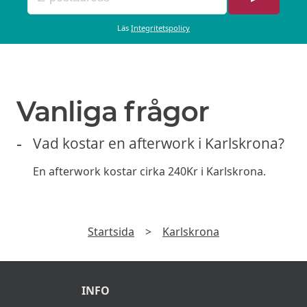
Cocktails från
159Kr
Läs
Integritetspolicy
Mousserande från
119Kr
Rött/Vitt vin glas från
89Kr
40+ ölsorter från
89Kr
Vanliga frågor
Vad kostar en afterwork i Karlskrona?
En afterwork kostar cirka 240Kr i Karlskrona.
Startsida
>
Karlskrona
INFO