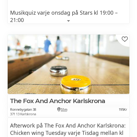
Musikquiz varje onsdag på Stars kl 19:00 –
21:00
Uppvärmning och käk kl 17:30 – 18:30.
Kommande quiz-teman 2026:
4/3 MelloQuiz
25/3 Country och blandat
8/4 80-tal
The Fox And Anchor Karlskrona
22/4 Jorden runt
Ronnebygatan 38
51m
195Kr
371 13 Karlskrona
13/5 Party
Afterwork på The Fox And Anchor Karlskrona:
27/5 Sweden Rock
Chicken wing Tuesday varje Tisdag mellan kl