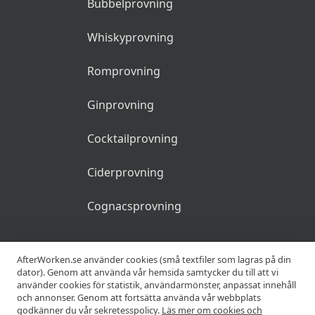
Bubbelprovning
Whiskyprovning
Romprovning
Ginprovning
Cocktailprovning
Ciderprovning
Cognacsprovning
KRÖGARE
AfterWorken.se använder cookies (små textfiler som lagras på din
dator). Genom att använda vår hemsida samtycker du till att vi
använder cookies för statistik, användarmönster, anpassat innehåll
Anslut din restaurang
och annonser. Genom att fortsätta använda vår webbplats
godkänner du vår sekretesspolicy.
Läs mer om cookies och