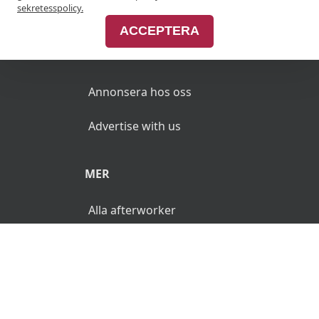
Join Afterworken Sverige
sekretesspolicy.
ACCEPTERA
ANNONSERA
Annonsera hos oss
Advertise with us
MER
Alla afterworker
© 2026 AfterWorken.se. Alla rättigheter reserverade.
Användarvillkor