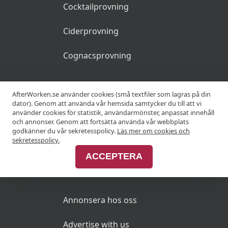
Cocktailprovning
Ciderprovning
Cognacsprovning
KRÖGARE
AfterWorken.se använder cookies (små textfiler som lagras på din
dator). Genom att använda vår hemsida samtycker du till att vi
använder cookies för statistik, användarmönster, anpassat innehåll
Anslut din restaurang
och annonser. Genom att fortsätta använda vår webbplats
godkänner du vår sekretesspolicy.
Läs mer om cookies och
Join Afterworken Sverige
sekretesspolicy.
ACCEPTERA
ANNONSERA
Annonsera hos oss
Advertise with us