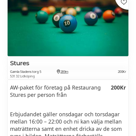
Stures
Gamla Stadens torg 5
289m
200Kr
531 32 Lidköping
AW-paket för företag på Restaurang
200Kr
Stures per person från
Erbjudandet gäller onsdagar och torsdagar
mellan 16:00 – 22:00 och ni kan välja mellan
maträtterna samt en enhet dricka av de som
syns i bilden. Maträtterna förbeställs.