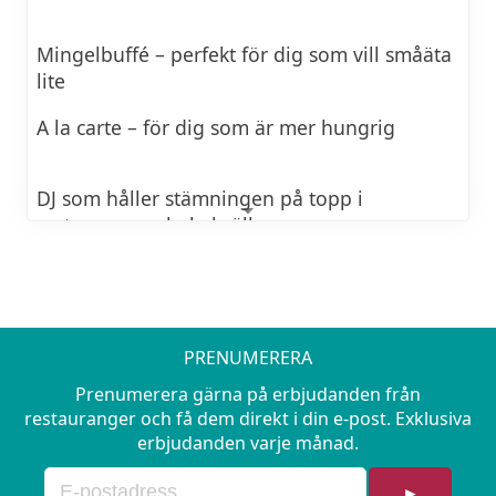
Mingelbuffé – perfekt för dig som vill småäta
lite
A la carte – för dig som är mer hungrig
DJ som håller stämningen på topp i
restaurangen hela kvällen
AW-priser i baren – så att du kan skåla in
helgen utan att tömma plånboken!
PRENUMERERA
Prenumerera gärna på erbjudanden från
BOKA HOTELL
restauranger och få dem direkt i din e-post. Exklusiva
erbjudanden varje månad.
►