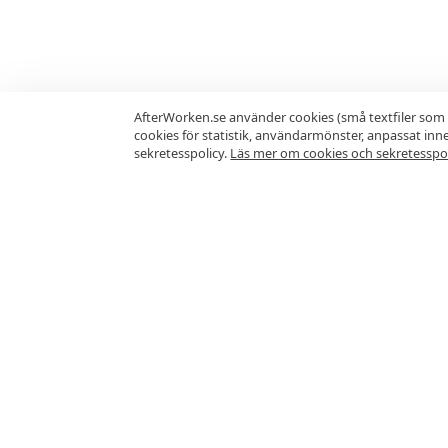
AfterWorken.se använder cookies (små textfiler som 
cookies för statistik, användarmönster, anpassat in
sekretesspolicy.
Läs mer om cookies och sekretesspol
Vanliga frågor