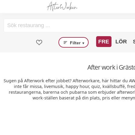
FRE
LÖR
Filter
▼
After work i Gräst
Sugen på Afterwork efter jobbet? Afterworkare, här hittar du A
inte får missa, livemusik, happy hour, quiz, kvällsbuffé, fr
restaurangerna, barerna och pubarna som erbjuder afterwork 
work-ställen baserat på din plats, pris eller menyn