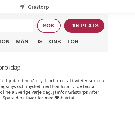
Grästorp
SÖK
DIN PLATS
SÖN
MÅN
TIS
ONS
TOR
orp idag
W-erbjudanden på dryck och mat, aktiviteter som du
edagsmys och mycket mer! Här listar vi de bästa
i hela Sverige varje dag. Jämför Grästorps After
. Spara dina favoriter med ❤️-hjärtat.