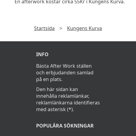
En afterwork kostar cirka 55Kr i Kungens Kurva.
Startsida
>
Kungens Kurva
INFO
Bästa After Work ställen
och erbjudanden samlad
på en plats.
Den här sidan kan
innehålla reklamlänkar,
reklamlänkarna identifieras
med asterisk (*).
POPULÄRA SÖKNINGAR