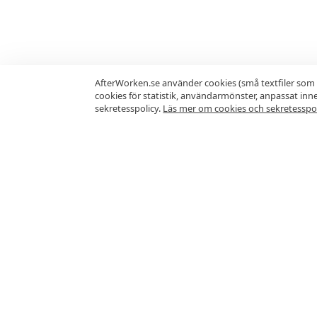
AfterWorken.se använder cookies (små textfiler som 
cookies för statistik, användarmönster, anpassat in
sekretesspolicy.
Läs mer om cookies och sekretesspol
Vanliga frågor