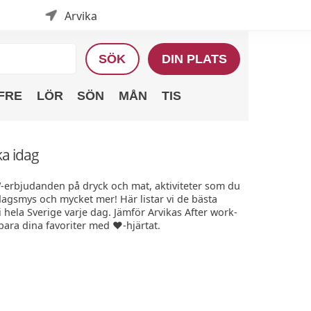
Arvika
SÖK
DIN PLATS
FRE
LÖR
SÖN
MÅN
TIS
ka idag
W-erbjudanden på dryck och mat, aktiviteter som du
edagsmys och mycket mer! Här listar vi de bästa
hela Sverige varje dag. Jämför Arvikas After work-
Spara dina favoriter med ❤️-hjärtat.