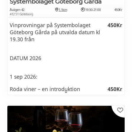
Systembolaget Göteborg Gårda
Åvägen 42
1.1km
19:30-21:00
450Kr
412 51 Göteborg
Vinprovningar på Systembolaget
450Kr
Göteborg Gårda på utvalda datum kl
19.30 från
DATUM 2026
1 sep 2026:
Röda viner – en introduktion
450Kr
Hur får ett rött vin sin karaktär och hur kan vi
identifiera olika stilar? Under denna provning
får du lära dig mer om strävhet, syra och
fyllighet. Vi lär oss om provningsteknik och
om hur man kan tänka när man matchar rött