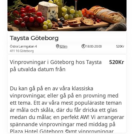
vin med mat. Välkommen!
14 sep 2026:
Röda viner – en introduktion
450Kr
Taysta Göteborg
Östra Larmgatan 4
826m
18:00-20:00
520Kr
Hur får ett rött vin sin karaktär och hur kan vi
411 16 Göteborg
identifiera olika stilar? Under denna provning
Vinprovningar i Göteborg hos Taysta
520Kr
får du lära dig mer om strävhet, syra och
på utvalda datum från
fyllighet. Vi lär oss om provningsteknik och
om hur man kan tänka när man matchar rött
vin med mat. Välkommen!
Du kan gå på en av våra klassiska
vinprovningar, eller gå på en provning med
ett tema. Ett av våra mest populäraste teman
22 sep 2026:
är måla och skåla, där du får dricka ett glas
Franska viner till franska ostar
600Kr
medan du målar, en perfekt AW! Vi arrangerar
spännande vinprovningar med middag på
Frankrike, hem till en mängd kända ostsorter
Plaza Hotel Göteborg samt vinprovningar