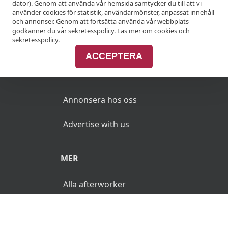
dator). Genom att använda vår hemsida samtycker du till att vi
Amaroneprovning på Heden
590Kr
använder cookies för statistik, användarmönster, anpassat innehåll
Anslut din restaurang
Matstudio
och annonser. Genom att fortsätta använda vår webbplats
godkänner du vår sekretesspolicy.
Läs mer om cookies och
Join Afterworken Sverige
sekretesspolicy.
19 augusti 2026 kl 17:00
ACCEPTERA
Vinresan genom Italien på Heden
590Kr
ANNONSERA
Matstudio
Annonsera hos oss
20 augusti 2026 kl 16:00
Advertise with us
Vinprovning 4 viner & 4 ostar –
690Kr
kombinera ost och vin på Heden
MER
Matstudio
Alla afterworker
20 augusti 2026 kl 17:00
Vinresan genom Italien på Heden
590Kr
Matstudio