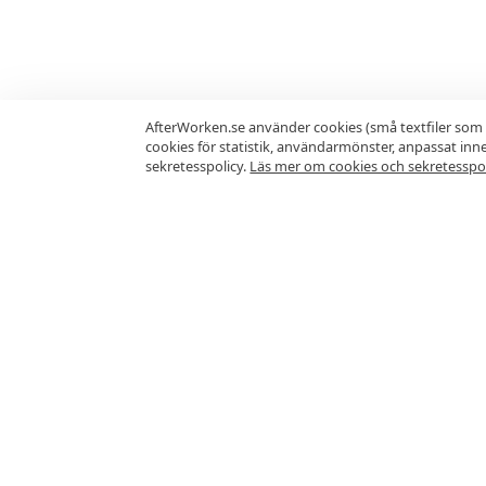
AfterWorken.se använder cookies (små textfiler som 
cookies för statistik, användarmönster, anpassat in
sekretesspolicy.
Läs mer om cookies och sekretesspol
Vanliga frågor