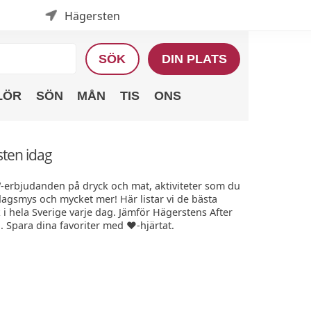
Hägersten
SÖK
DIN PLATS
LÖR
SÖN
MÅN
TIS
ONS
sten idag
W-erbjudanden på dryck och mat, aktiviteter som du
edagsmys och mycket mer! Här listar vi de bästa
 hela Sverige varje dag. Jämför Hägerstens After
. Spara dina favoriter med ❤️-hjärtat.