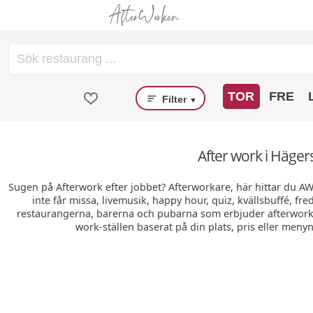
TOR
FRE
Filter
▼
After work i Häger
Sugen på Afterwork efter jobbet? Afterworkare, här hittar du A
inte får missa, livemusik, happy hour, quiz, kvällsbuffé, fr
restaurangerna, barerna och pubarna som erbjuder afterwork i
work-ställen baserat på din plats, pris eller menyn