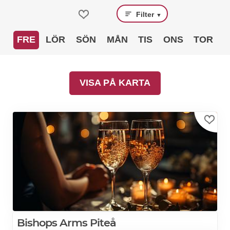
Filter
▼
FRE
LÖR
SÖN
MÅN
TIS
ONS
TOR
VISA PÅ KARTA
Bishops Arms Piteå