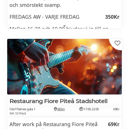
och smörstekt svamp.
FREDAGS AW - VARJE FREDAG
350Kr
Mellan 16.30 och 19.00 bjuder vi in till en
smakfull after work där du väljer mellan
klassisk toast skagen eller råbiff och grillad
oxfilé. Allt för 350 kr. Perfekt för kollegor,
vänner eller en riktigt bra avslutning på
arbetsveckan.
Restaurang Fiore Piteå Stadshotell
Olof Palmes gata 1
685m
17:00-22:00
69Kr
941 33 Piteå
After work på Restaurang Fiore Piteå
69Kr