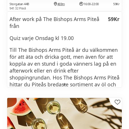
Storgatan 44B
469m
16:00-22:00
59Kr
941 32 Piteå
After work på The Bishops Arms Piteå
59Kr
från
Quiz varje Onsdag kl 19.00
Till The Bishops Arms Piteå är du välkommen
för att äta och dricka gott, men även för att
koppla av en stund i goda vänners lag på en
afterwork eller en drink efter
shoppingrundan. Hos The Bishops Arms Piteå
hittar du Piteås bredaste sortiment av öl och
single malt whisky. Vi erbjuder ca 200 flasköl
och ett 30-tal olika fatöl, som till största del
representeras av svenska och utländska
mikrobryggerier som är noga utvalda och
varieras mycket under året. Självklart
erbjuder vi också ett brett vin-, drink-, och