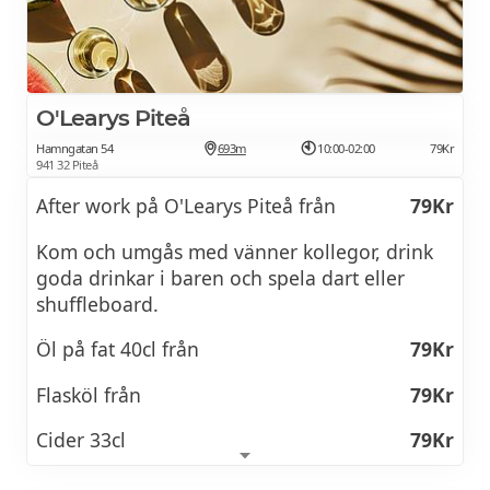
alkoholfritt dryckesutbud.
Vi anordnar kontinuerligt olika
dryckesprovningar och event med allt från
öl-, vin-, och whiskyprovningar, tap-take overs
O'Learys Piteå
till olika temaveckor och Pub-Quiz.
Hamngatan 54
693m
10:00-02:00
79Kr
941 32 Piteå
After work på O'Learys Piteå från
79Kr
Se afterwork meny >>
Kom och umgås med vänner kollegor, drink
goda drinkar i baren och spela dart eller
ERBJUDANDE:
shuffleboard.
ÖLPROVNING, MIDDAG
& ÖVERNATTNING
Öl på fat 40cl från
79Kr
Flasköl från
79Kr
Cider 33cl
79Kr
Cava glas
99Kr