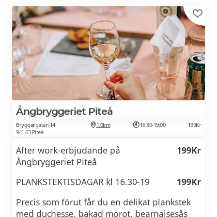
Rött/Vitt vin glas från
99Kr
AKTIVITETER
Shuffleboard
Dart / timma
50Kr
Ångbryggeriet Piteå
Bryggargatan 14
1.0km
16:30-19:00
199Kr
941 63 Piteå
After work-erbjudande på
199Kr
Ångbryggeriet Piteå
PLANKSTEKTISDAGAR kl 16.30-19
199Kr
Precis som förut får du en delikat plankstek
med duchesse, bakad morot, bearnaisesås