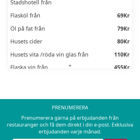
Stadshotell från
Flasköl från
69Kr
Öl på fat från
79Kr
Husets cider
80Kr
Husets vita /röda vin glas från
110Kr
Flaska vin från
455Kr
Husets mousserande glas
115Kr
Bubblor flaska
525Kr
PRENUMERERA
BOKA HOTELL
Prenumerera gärna på erbjudanden från
restauranger och få dem direkt i din e-post. Exklusiva
erbjudanden varje månad.