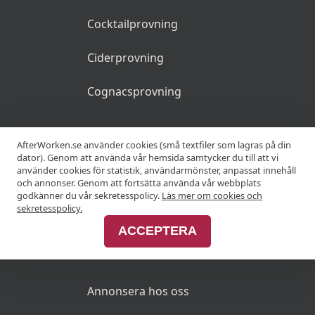
Cocktailprovning
Ciderprovning
Cognacsprovning
KRÖGARE
AfterWorken.se använder cookies (små textfiler som lagras på din
dator). Genom att använda vår hemsida samtycker du till att vi
använder cookies för statistik, användarmönster, anpassat innehåll
Anslut din restaurang
och annonser. Genom att fortsätta använda vår webbplats
godkänner du vår sekretesspolicy.
Läs mer om cookies och
Join Afterworken Sverige
sekretesspolicy.
ACCEPTERA
ANNONSERA
Annonsera hos oss