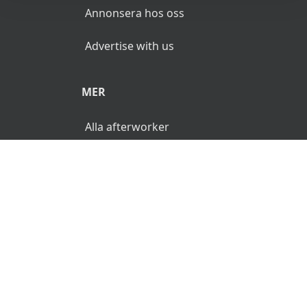
Annonsera hos oss
Advertise with us
MER
Alla afterworker
© 2026 AfterWorken.se. Alla rättigheter reserverade.
Användarvillkor
Integritetspolicy
Ansvarsfriskrivning
🌜
🌞