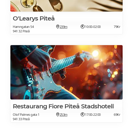
O'Learys Piteå
Hamngatan 54
239m
10:00-02:00
79Kr
941 32 Piteå
Restaurang Fiore Piteå Stadshotell
Olof Palmes gata 1
253m
17:00-22:00
69Kr
941 33 Piteå