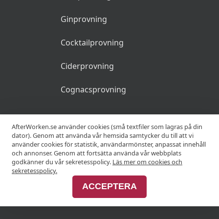
Ginprovning
Cocktailprovning
Ciderprovning
Cognacsprovning
KRÖGARE
AfterWorken.se använder cookies (små textfiler som lagras på din
dator). Genom att använda vår hemsida samtycker du till att vi
använder cookies för statistik, användarmönster, anpassat innehåll
Anslut din restaurang
och annonser. Genom att fortsätta använda vår webbplats
godkänner du vår sekretesspolicy.
Läs mer om cookies och
Join Afterworken Sverige
sekretesspolicy.
ACCEPTERA
ANNONSERA