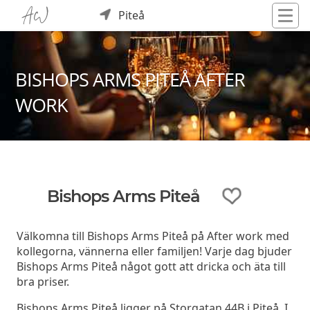
Piteå
BISHOPS ARMS PITEÅ AFTER
WORK
Bishops Arms Piteå
Välkomna till Bishops Arms Piteå på After work med
kollegorna, vännerna eller familjen! Varje dag bjuder
Bishops Arms Piteå något gott att dricka och äta till
bra priser.
Bishops Arms Piteå ligger på Storgatan 44B i Piteå. I