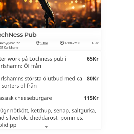
ochNess Pub
nebygatan 22
180m
17:00-22:00
65Kr
 35 Karlshamn
ter work på Lochness pub i
65Kr
rlshamn: Öl från
rlshamns största ölutbud med ca
80Kr
 sorters öl från
assisk cheeseburgare
115Kr
0gr nötkött, ketchup, senap, saltgurka,
ad silverlök, cheddarost, pommes,
olidipp