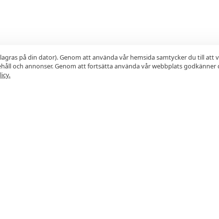
lagras på din dator). Genom att använda vår hemsida samtycker du till att 
nehåll och annonser. Genom att fortsätta använda vår webbplats godkänner 
icy.
PRENUMERERA
en från restauranger och få dem direkt i din e-post. Exk
►
Läs
Integritetspolicy