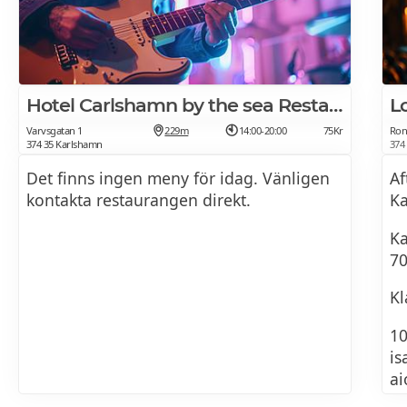
Hotel Carlshamn by the sea Restaurang
L
Varvsgatan 1
229m
14:00-20:00
75Kr
Ron
374 35 Karlshamn
374
Det finns ingen meny för idag. Vänligen
Af
kontakta restaurangen direkt.
Ka
Ka
70
Kl
10
is
ai