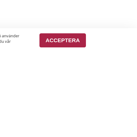
vi använder
ACCEPTERA
du vår
lusiva erbjudanden varje månad.