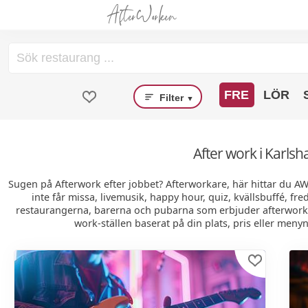
FRE
LÖR
Filter
▼
After work i Karls
Sugen på Afterwork efter jobbet? Afterworkare, här hittar du A
inte får missa, livemusik, happy hour, quiz, kvällsbuffé, fr
restaurangerna, barerna och pubarna som erbjuder afterwork i
work-ställen baserat på din plats, pris eller menyn