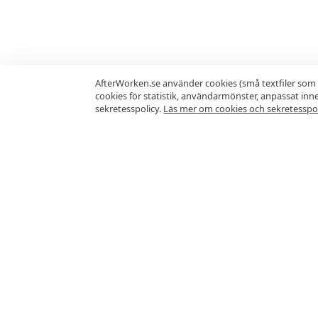
AfterWorken.se använder cookies (små textfiler som 
cookies för statistik, användarmönster, anpassat in
sekretesspolicy.
Läs mer om cookies och sekretesspol
Prenumerera gärna på erbjudand