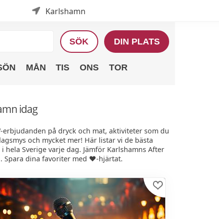
Karlshamn
SÖK
DIN PLATS
SÖN
MÅN
TIS
ONS
TOR
hamn idag
W-erbjudanden på dryck och mat, aktiviteter som du
edagsmys och mycket mer! Här listar vi de bästa
 hela Sverige varje dag. Jämför Karlshamns After
. Spara dina favoriter med ❤️-hjärtat.