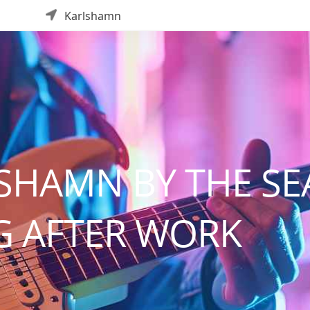
Karlshamn
SHAMN BY THE SE
G AFTER WORK