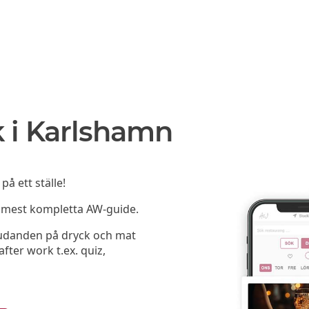
 i Karlshamn
å ett ställe!
h mest kompletta AW-guide.
bjudanden på dryck och mat
fter work t.ex. quiz,