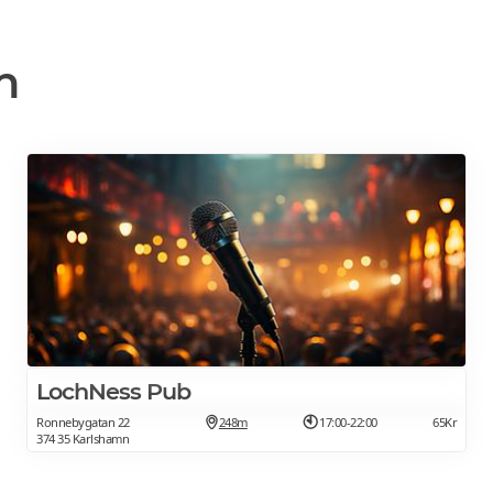
n
LochNess Pub
Ronnebygatan 22
248m
17:00-22:00
65Kr
374 35 Karlshamn