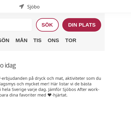
Sjöbo
SÖK
DIN PLATS
SÖN
MÅN
TIS
ONS
TOR
bo idag
W-erbjudanden på dryck och mat, aktiviteter som du
edagsmys och mycket mer! Här listar vi de bästa
hela Sverige varje dag. Jämför Sjöbos After work-
Spara dina favoriter med ❤️-hjärtat.