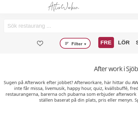
FRE
LÖR
Filter
▼
After work i Sjö
Sugen på Afterwork efter jobbet? Afterworkare, här hittar du A
inte får missa, livemusik, happy hour, quiz, kvällsbuffé, fr
restaurangerna, barerna och pubarna som erbjuder afterwork i 
ställen baserat på din plats, pris eller menyn. 