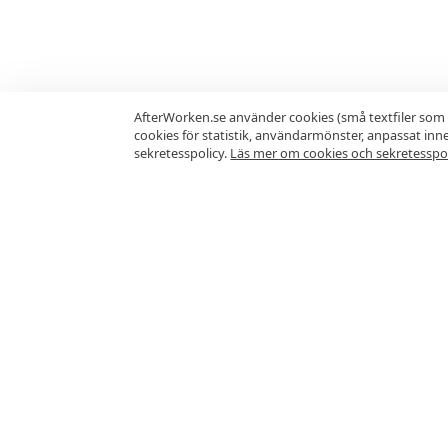
AfterWorken.se använder cookies (små textfiler som 
cookies för statistik, användarmönster, anpassat in
sekretesspolicy.
Läs mer om cookies och sekretesspol
Vanliga frågor