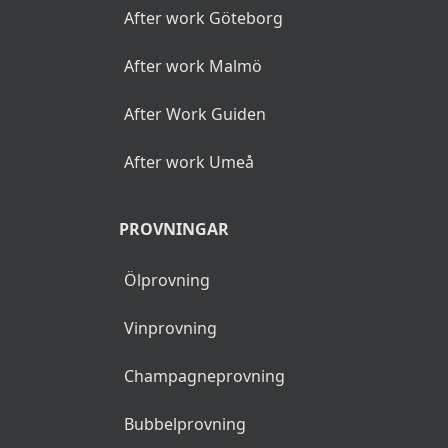
på en plats.
Den här sidan kan
innehålla reklamlänkar,
reklamlänkarna identifieras
med asterisk (*).
POPULÄRA SÖKNINGAR
After work Stockholm
After work Göteborg
After work Malmö
After Work Guiden
After work Umeå