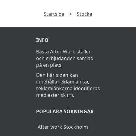
Vanliga frågor
Vad kostar en afterwork i Stocka?
En afterwork kostar cirka 55Kr i Stocka.
Startsida
>
Stocka
INFO
Bästa After Work ställen
och erbjudanden samlad