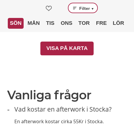
Filter
▼
SÖN
MÅN
TIS
ONS
TOR
FRE
LÖR
VISA PÅ KARTA
PRENUMERERA
Prenumerera gärna på erbjudanden från
restauranger och få dem direkt i din e-post. Exklusiva
erbjudanden varje månad.
►
Läs
Integritetspolicy