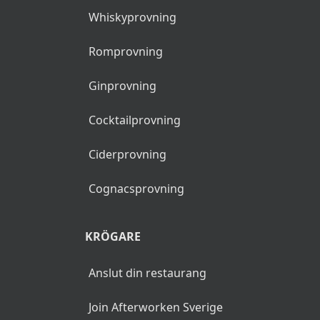
PROVNINGAR
Ölprovning
Vinprovning
Champagneprovning
Bubbelprovning
Whiskyprovning
Romprovning
Ginprovning
Cocktailprovning