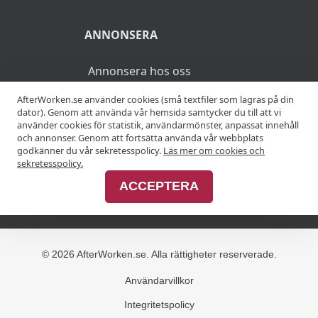
Ciderprovning
Cognacsprovning
KRÖGARE
AfterWorken.se använder cookies (små textfiler som lagras på din
dator). Genom att använda vår hemsida samtycker du till att vi
använder cookies för statistik, användarmönster, anpassat innehåll
Anslut din restaurang
och annonser. Genom att fortsätta använda vår webbplats
godkänner du vår sekretesspolicy.
Läs mer om cookies och
Join Afterworken Sverige
sekretesspolicy.
ACCEPTERA
ANNONSERA
Annonsera hos oss
Advertise with us