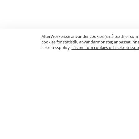
AfterWorken.se använder cookies (små textfiler som 
cookies för statistik, användarmönster, anpassat in
sekretesspolicy.
Läs mer om cookies och sekretesspol
Vanliga frågor