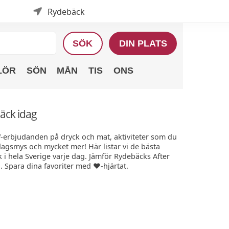
Rydebäck
SÖK
DIN PLATS
LÖR
SÖN
MÅN
TIS
ONS
äck idag
W-erbjudanden på dryck och mat, aktiviteter som du
edagsmys och mycket mer! Här listar vi de bästa
i hela Sverige varje dag. Jämför Rydebäcks After
. Spara dina favoriter med ❤️-hjärtat.