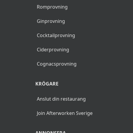
Ölprovning
Vinprovning
Champagneprovning
Bubbelprovning
Whiskyprovning
Romprovning
Ginprovning
Cocktailprovning
Ciderprovning