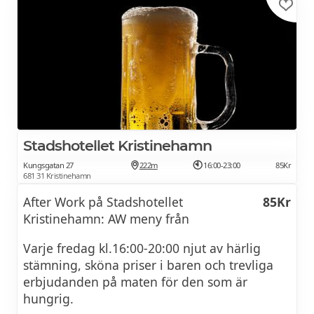
Stadshotellet Kristinehamn
Kungsgatan 27
222m
16:00-23:00
85Kr
681 31 Kristinehamn
After Work på Stadshotellet
85Kr
Kristinehamn: AW meny från
Varje fredag kl.16:00-20:00 njut av härlig
stämning, sköna priser i baren och trevliga
erbjudanden på maten för den som är
hungrig.