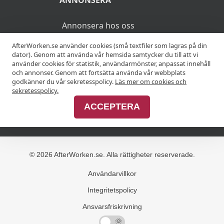
Cognacsprovning
KRÖGARE
AfterWorken.se använder cookies (små textfiler som lagras på din
dator). Genom att använda vår hemsida samtycker du till att vi
använder cookies för statistik, användarmönster, anpassat innehåll
Anslut din restaurang
och annonser. Genom att fortsätta använda vår webbplats
godkänner du vår sekretesspolicy.
Läs mer om cookies och
Join Afterworken Sverige
sekretesspolicy.
ACCEPTERA
ANNONSERA
Annonsera hos oss
Advertise with us
MER