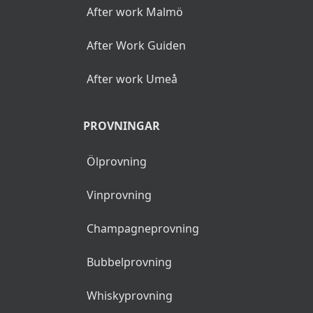
innehålla reklamlänkar,
reklamlänkarna identifieras
med asterisk (*).
POPULÄRA SÖKNINGAR
After work Stockholm
After work Göteborg
After work Malmö
After Work Guiden
After work Umeå
PROVNINGAR