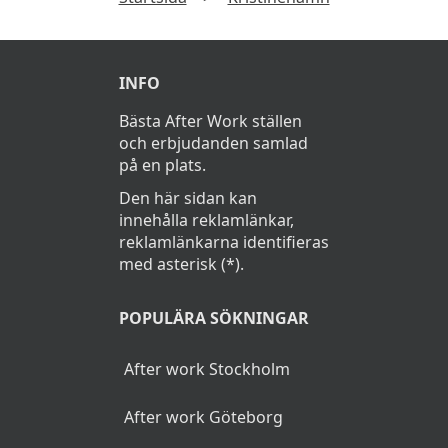
Vanliga frågor
Eldost
289Kr
Lax & Räkspett
299Kr
Vad kostar en afterwork i
Kristinehamn?
Välj tillbehör mellan Pommes Frites,
Klyftpotatis, Grönsallad eller Baconlindad
En afterwork kostar cirka 85Kr i Kristinehamn.
sparris. Serveras med bearnaise, srirchakräm
och parmesanmajonäs
Startsida
>
Kristinehamn
INFO
Bästa After Work ställen
och erbjudanden samlad
på en plats.
Den här sidan kan