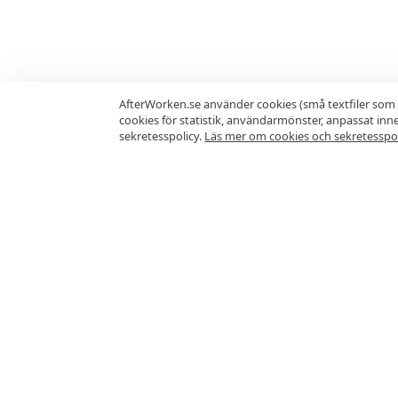
AfterWorken.se använder cookies (små textfiler som 
cookies för statistik, användarmönster, anpassat in
sekretesspolicy.
Läs mer om cookies och sekretesspol
Vanliga frågor