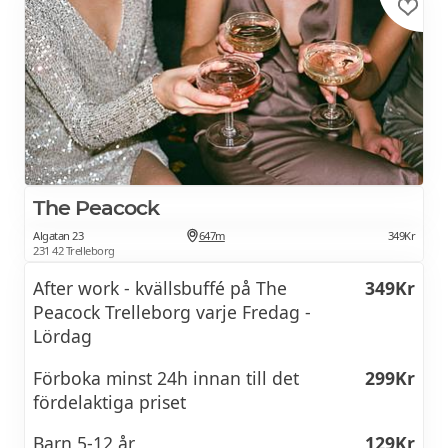
The Peacock
Algatan 23
647m
349Kr
231 42 Trelleborg
After work - kvällsbuffé på The
349Kr
Peacock Trelleborg varje Fredag -
Lördag
Förboka minst 24h innan till det
299Kr
fördelaktiga priset
Barn 5-12 år
129Kr