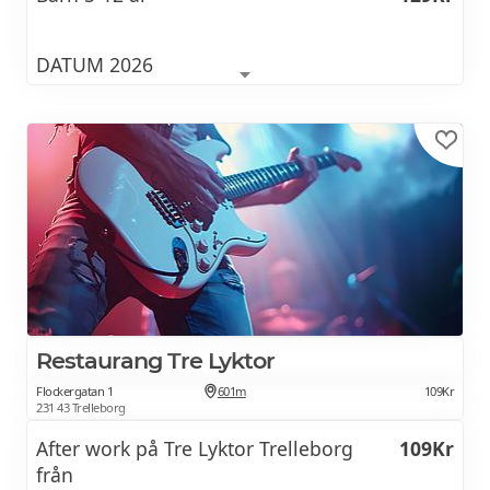
DATUM 2026
11/9-12/9: Grekisk buffé
18/9-19/9: Spansk buffé
25/9-26/9: Italiensk buffé
2/10-3/10: Thailändsk buffé
9/10-10/10: Dansk buffé
Restaurang Tre Lyktor
16/10-17/10: Höstbuffé
Flockergatan 1
601m
109Kr
23/10-24/10: Italiensk buffé
231 43 Trelleborg
After work på Tre Lyktor Trelleborg
109Kr
30/10-31/10: Halloweenbuffé
från