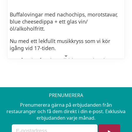
6/11-7/11: Mexikansk buffé
13/11-14/11: Spansk buffé
Buffalovingar med nachochips, morotstavar,
blue cheesedippa + ett glas vin/
20/11-21/11: Grekisk buffé
öl/alkoholfritt.
Nu med ett lekfullt musikkryss som vi kör
igång vid 17-tiden.
En gång i månaden, alltid en onsdag, har
restaurangen ett mycket uppskattat
musikquiz tillsammans med Peter Kronström.
PRENUMERERA
Prenumerera gärna på erbjudanden från
restauranger och få dem direkt i din e-post. Exklusiva
erbjudanden varje månad.
►