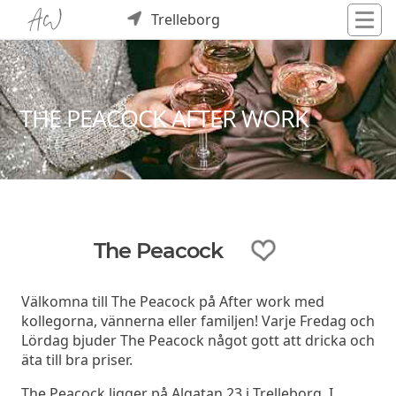
Trelleborg
THE PEACOCK AFTER WORK
The Peacock
Välkomna till The Peacock på After work med
kollegorna, vännerna eller familjen! Varje Fredag och
Lördag bjuder The Peacock något gott att dricka och
äta till bra priser.
The Peacock ligger på Algatan 23 i Trelleborg. I