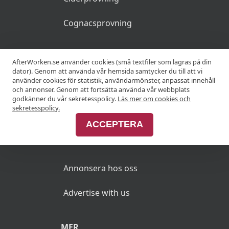
Cognacsprovning
KRÖGARE
AfterWorken.se använder cookies (små textfiler som lagras på din
dator). Genom att använda vår hemsida samtycker du till att vi
använder cookies för statistik, användarmönster, anpassat innehåll
Anslut din restaurang
och annonser. Genom att fortsätta använda vår webbplats
godkänner du vår sekretesspolicy.
Läs mer om cookies och
Join Afterworken Sverige
sekretesspolicy.
ACCEPTERA
ANNONSERA
Annonsera hos oss
Advertise with us
MER