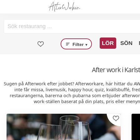
LÖR
SÖN
Filter
▼
After work i Karls
Sugen på Afterwork efter jobbet? Afterworkare, här hittar du A
inte får missa, livemusik, happy hour, quiz, kvällsbuffé, fr
restaurangerna, barerna och pubarna som erbjuder afterwork 
work-ställen baserat på din plats, pris eller menyn