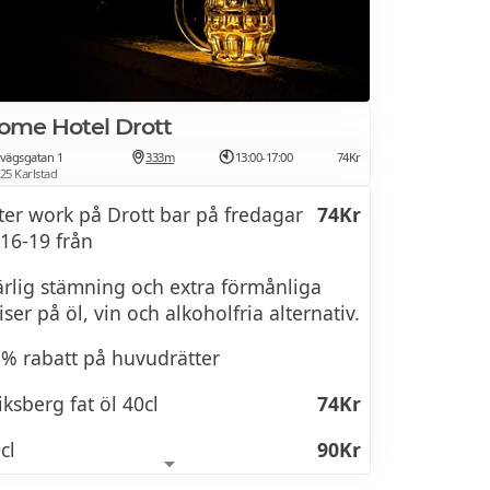
ome Hotel Drott
nvägsgatan 1
333m
13:00-17:00
74Kr
25 Karlstad
ter work på Drott bar på fredagar
74Kr
 16-19 från
rlig stämning och extra förmånliga
iser på öl, vin och alkoholfria alternativ.
% rabatt på huvudrätter
iksberg fat öl 40cl
74Kr
cl
90Kr