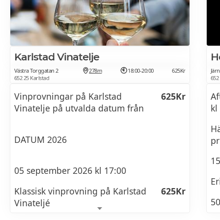
Karlstad Vinatelje
H
Västra Torggatan 2
278m
18:00-20:00
625Kr
Jär
652 25 Karlstad
652 
Vinprovningar på Karlstad
625Kr
Af
Vinatelje på utvalda datum från
kl
Hä
DATUM 2026
pr
15
05 september 2026 kl 17:00
Er
Klassisk vinprovning på Karlstad
625Kr
50
Vinateljé