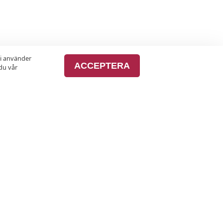
vi använder
ACCEPTERA
du vår
lusiva erbjudanden varje månad.