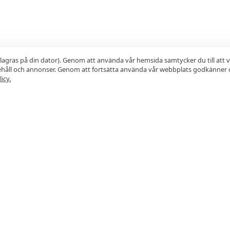
lagras på din dator). Genom att använda vår hemsida samtycker du till att 
nehåll och annonser. Genom att fortsätta använda vår webbplats godkänner 
icy.
PRENUMERERA
en från restauranger och få dem direkt i din e-post. Exk
►
Läs
Integritetspolicy