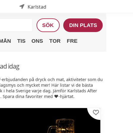
Karlstad
SÖK
DIN PLATS
MÅN
TIS
ONS
TOR
FRE
tad idag
W-erbjudanden på dryck och mat, aktiviteter som du
edagsmys och mycket mer! Här listar vi de bästa
i hela Sverige varje dag. Jämför Karlstads After
. Spara dina favoriter med ❤️-hjärtat.