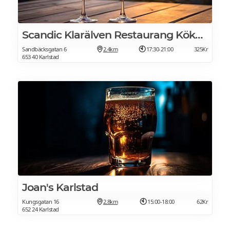
Scandic Klarälven Restaurang Köksbaren
Sandbäcksgatan 6
2.4km
17:30-21:00
325Kr
653 40 Karlstad
Joan's Karlstad
Kungsgatan 16
2.8km
15:00-18:00
62Kr
652 24 Karlstad