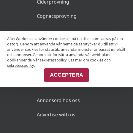
Ciderprovning
Cognacsprovning
KRÖGARE
AfterWorken.se använder cookies (små textfiler som lagras på din
dator). Genom att använda vår hemsida samtycker du till att vi
använder cookies för statistik, användarmönster, anpassat innehåll
Anslut din restaurang
och annonser. Genom att fortsätta använda vår webbplats
godkänner du vår sekretesspolicy.
Läs mer om cookies och
Join Afterworken Sverige
sekretesspolicy.
ACCEPTERA
ANNONSERA
Annonsera hos oss
Advertise with us