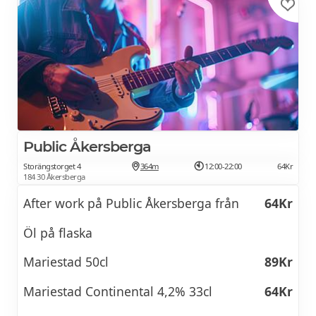
Public Åkersberga
Storängstorget 4
364m
12:00-22:00
64Kr
184 30 Åkersberga
After work på Public Åkersberga från
64Kr
Öl på flaska
Mariestad 50cl
89Kr
Mariestad Continental 4,2% 33cl
64Kr