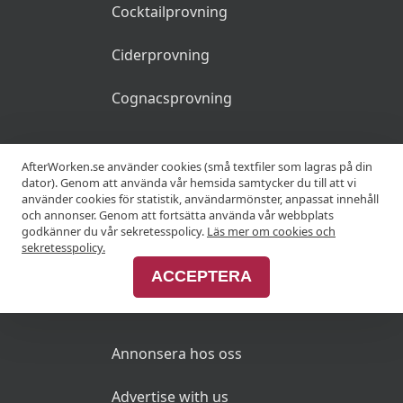
Cocktailprovning
Ciderprovning
Cognacsprovning
KRÖGARE
AfterWorken.se använder cookies (små textfiler som lagras på din
dator). Genom att använda vår hemsida samtycker du till att vi
använder cookies för statistik, användarmönster, anpassat innehåll
Anslut din restaurang
och annonser. Genom att fortsätta använda vår webbplats
godkänner du vår sekretesspolicy.
Läs mer om cookies och
Join Afterworken Sverige
sekretesspolicy.
ACCEPTERA
ANNONSERA
Annonsera hos oss
Advertise with us