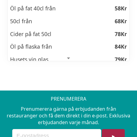
Ship Full of IPA 84 / 94
Öl på fat 40cl från
58Kr
Brutal Brewing Third Mate Missing 84 / 94
50cl från
68Kr
Gotlands Bulldog Hazy APA 84 / 94
Cider på fat 50cl
78Kr
Brutal Brewing Tail of a Whale 84 /94
Öl på flaska från
84Kr
Cider på flaska
72Kr
Husets vin glas
79Kr
Mousserande vin
flaska
394Kr
Tempus Cava Brut SPA glas
99Kr
Cava / Prosecco glas
89Kr
flaska
495Kr
flaska
404Kr
PRENUMERERA
Vita viner
Prenumerera gärna på erbjudanden från
Shots 4cl
89Kr
restauranger och få dem direkt i din e-post. Exklusiva
Husets Vita
erbjudanden varje månad.
Drinkar 4 cl
119Kr
glas
120Kr
Husets charkbricka
159Kr
►