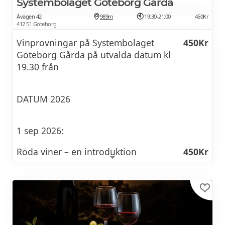
Systembolaget Göteborg Gårda
Åvägen 42
989m
19:30-21:00
450Kr
412 51 Göteborg
Vinprovningar på Systembolaget
450Kr
Göteborg Gårda på utvalda datum kl
19.30 från
DATUM 2026
1 sep 2026:
Röda viner – en introduktion
450Kr
Hur får ett rött vin sin karaktär och hur kan vi
identifiera olika stilar? Under denna provning
får du lära dig mer om strävhet, syra och
fyllighet. Vi lär oss om provningsteknik och
om hur man kan tänka när man matchar rött