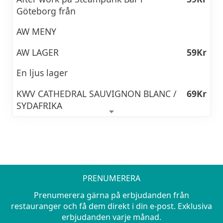
bubbel på Heden Matstudio
Göteborg från
AW MENY
22 augusti 2026 kl 13:00
AW LAGER
59Kr
Amaroneprovning på Heden
590Kr
Matstudio
En ljus lager
KWV CATHEDRAL SAUVIGNON BLANC /
69Kr
22 augusti 2026 kl 15:30
SYDAFRIKA
Mousserande vinprovning på Heden
590Kr
Fruktig, mycket frisk smak med inslag av
Matstudio
passionsfrukt, päron, citronmeliss, mineral,
krusbär, nektarin och lime.
22 augusti 2026 kl 18:00
PILSNER URQUELL
69Kr
PRENUMERERA
Vinresa genom Toscana & Chianti på
590Kr
Ofiltrerad och opastöriserad på kylda fat
Prenumerera gärna på erbjudanden från
Heden Matstudio
direkt från Tjeckien.
restauranger och få dem direkt i din e-post. Exklusiva
erbjudanden varje månad.