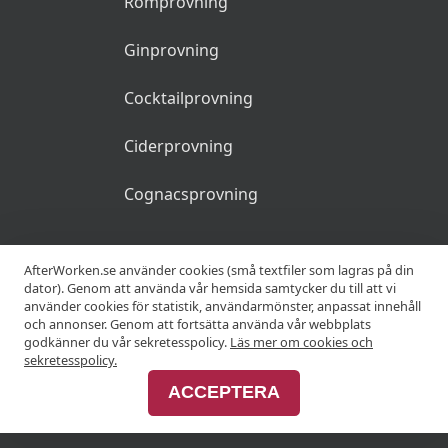
Romprovning
Vinprovning med middag på Heden
1790Kr
Matstudio
Ginprovning
Cocktailprovning
28 augusti 2026 kl 16:30
Ciderprovning
Vinresan genom Italien på Heden
590Kr
Matstudio
Cognacsprovning
28 augusti 2026 kl 17:00
KRÖGARE
AfterWorken.se använder cookies (små textfiler som lagras på din
Vinresan genom Italien på Heden
590Kr
dator). Genom att använda vår hemsida samtycker du till att vi
Matstudio
använder cookies för statistik, användarmönster, anpassat innehåll
Anslut din restaurang
och annonser. Genom att fortsätta använda vår webbplats
godkänner du vår sekretesspolicy.
Läs mer om cookies och
Join Afterworken Sverige
sekretesspolicy.
28 augusti 2026 kl 18:30
ACCEPTERA
Mousserande vinprovning på Heden
590Kr
ANNONSERA
Matstudio