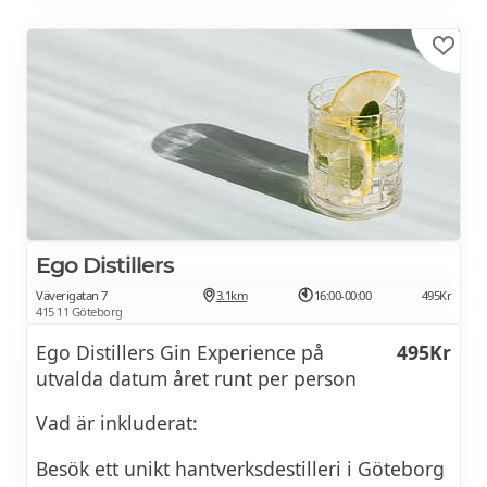
21 augusti 2026 kl 16:00
Vinprovning med middag på Heden
1790Kr
Matstudio
21 augusti 2026 kl 17:00
Vinprovning 4 viner & 4 ostar –
690Kr
Ego Distillers
kombinera ost och vin på Heden
Väverigatan 7
3.1km
16:00-00:00
495Kr
Matstudio
415 11 Göteborg
Ego Distillers Gin Experience på
495Kr
21 augusti 2026 kl 18:30
utvalda datum året runt per person
4 Ikoniska italienska viner på Heden
690Kr
Vad är inkluderat:
Matstudio
Besök ett unikt hantverksdestilleri i Göteborg