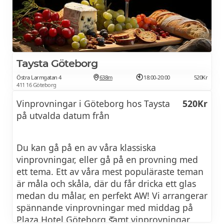
vin med mat. Välkommen!
14 sep 2026:
Röda viner – en introduktion
450Kr
Taysta Göteborg
Östra Larmgatan 4
638m
18:00-20:00
520Kr
Hur får ett rött vin sin karaktär och hur kan vi
411 16 Göteborg
identifiera olika stilar? Under denna provning
Vinprovningar i Göteborg hos Taysta
520Kr
får du lära dig mer om strävhet, syra och
på utvalda datum från
fyllighet. Vi lär oss om provningsteknik och
om hur man kan tänka när man matchar rött
vin med mat. Välkommen!
Du kan gå på en av våra klassiska
vinprovningar, eller gå på en provning med
ett tema. Ett av våra mest populäraste teman
22 sep 2026:
är måla och skåla, där du får dricka ett glas
Franska viner till franska ostar
600Kr
medan du målar, en perfekt AW! Vi arrangerar
spännande vinprovningar med middag på
Frankrike, hem till en mängd kända ostsorter
Plaza Hotel Göteborg samt vinprovningar