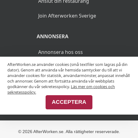
Anslut din restaurang
Join Afterworken Sverige
ANNONSERA
Annonsera hos oss
AfterWorken.se använder cookies (små textfiler som lagras på din
Advertise with us
dator). Genom att använda vår hemsida samtycker du till att vi
använder cookies för statistik, användarmönster, anpassat innehåll
och annonser. Genom att fortsätta använda vår webbplats
godkänner du vår sekretesspolicy.
Läs mer om cookies och
MER
sekretesspolicy.
ACCEPTERA
Alla afterworker
© 2026 AfterWorken.se. Alla rättigheter reserverade.