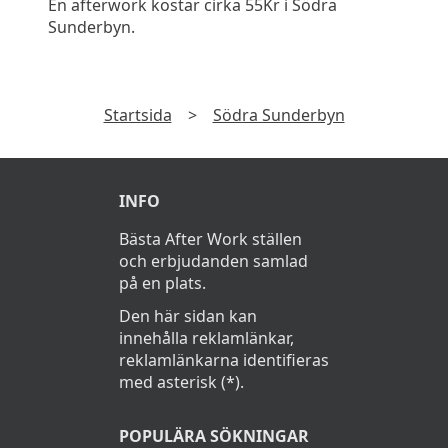
En afterwork kostar cirka 55Kr i Södra
Sunderbyn.
Startsida
>
Södra Sunderbyn
INFO
Bästa After Work ställen
och erbjudanden samlad
på en plats.
Den här sidan kan
innehålla reklamlänkar,
reklamlänkarna identifieras
med asterisk (*).
POPULÄRA SÖKNINGAR