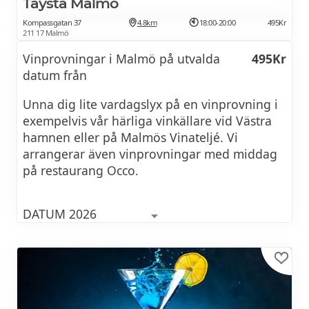
Taysta Malmö
Kompassgatan 37
4.8km
18:00-20:00
495Kr
211 17 Malmö
Vinprovningar i Malmö på utvalda
495Kr
datum från
Unna dig lite vardagslyx på en vinprovning i
exempelvis vår härliga vinkällare vid Västra
hamnen eller på Malmös Vinateljé. Vi
arrangerar även vinprovningar med middag
på restaurang Occo.
DATUM 2026
08 augusti 2026 kl 17:00
Italiensk vinprovning på Vinateljé
495Kr
Västergatan