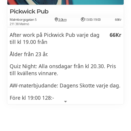
Pickwick Pub
Meny
140Kr
Malmborgsgatan 5
3.0km
13:00-19:00
66Kr
Pommes/fries
50Kr
211 38 Malmö
After work på Pickwick Pub varje dag
66Kr
Breto Creperie serverar autentiska franska
till kl 19.00 från
galetter och crepes med en modern twist.
Ålder från 23 år.
Sweet crepes från
55Kr
Quiz Night: Alla onsdagar från kl 20.30. Pris
Signatur crepes från
99Kr
till kvällens vinnare.
Savoury crepes från
129Kr
AW-materbjudande: Dagens Skotte varje dag.
Dulcita serverar argentinskt inspirerad street
Före kl 19:00 128:-
food, hantverksbakade produkter och kaffe.
efter kl 19:00 148:-
Heavens Kitchen Pure Veg
AW PRISER
Dagens tallrik
119Kr