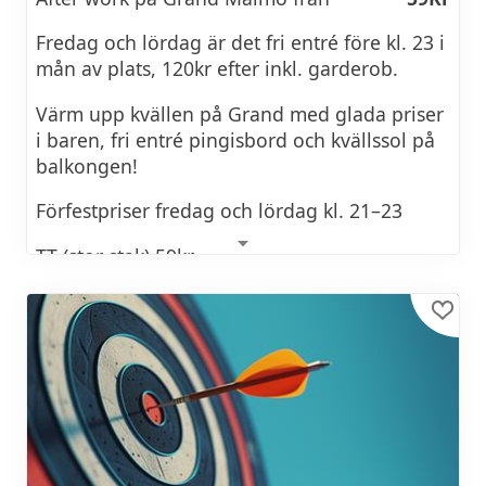
Vin flaska
395Kr
Fredag och lördag är det fri entré före kl. 23 i
mån av plats, 120kr efter inkl. garderob.
Bubbel glas
89Kr
Värm upp kvällen på Grand med glada priser
Cava flaska
420Kr
i baren, fri entré pingisbord och kvällssol på
balkongen!
Drinks från
120Kr
Förfestpriser fredag och lördag kl. 21–23
Alkoholfritt/läsk från
45Kr
TT (stor stak) 59kr
MAT
Husvin 89kr
Casey's Fish &Chips
Bubbel 99kr
Fish & chips
150Kr
Drink 109kr
Garlic mushrooms & chips
145Kr
Alkoholfri drink 59kr
Pickled egg
15Kr
Babemba