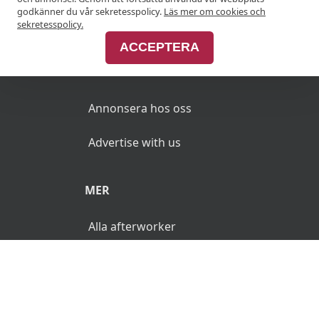
godkänner du vår sekretesspolicy.
Läs mer om cookies och
Join Afterworken Sverige
sekretesspolicy.
ACCEPTERA
ANNONSERA
Annonsera hos oss
Advertise with us
MER
Alla afterworker
© 2026 AfterWorken.se. Alla rättigheter reserverade.
Användarvillkor