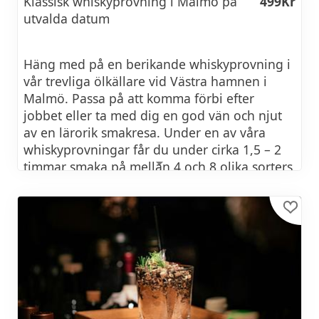
Klassisk whiskyprovning i Malmö på
499Kr
Italiensk vinprovning på Hotel MJ's
650Kr
utvalda datum
03 oktober 2026 kl 16:00
Häng med på en berikande whiskyprovning i
vår trevliga ölkällare vid Västra hamnen i
Klassisk vinprovning på Hotel MJ's
650Kr
Malmö. Passa på att komma förbi efter
jobbet eller ta med dig en god vän och njut
av en lärorik smakresa. Under en av våra
10 oktober 2026 kl 13:00
whiskyprovningar får du under cirka 1,5 – 2
Klassisk vinprovning på Källarvalv
549Kr
timmar smaka på mellan 4 och 8 olika sorters
Västra Hamnen
whisky som har blivit speciellt utvalda av en
av våra kunniga whiskymästare.
10 oktober 2026 kl 18:00
DATUM 2026
Exklusiv vinprovning med middag på
1349Kr
Hotel MJ's
15 augusti 2026 kl 15:45
14 oktober 2026 kl 17:00