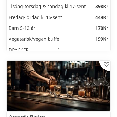
Tisdag-torsdag & söndag kl 17-sent
398Kr
Fredag-lördag kl 16-sent
449Kr
Barn 5-12 år
170Kr
Vegatarisk/vegan buffé
199Kr
DRYCKER
Öl på fat från
85Kr
Öl på flaska
79Kr
Cider
75Kr
Mousserande vin glas från
84Kr
Mousserande vin flaska från
399Kr
Vita/Röda /Rose viner glas från
89Kr
Arsenik Bistro