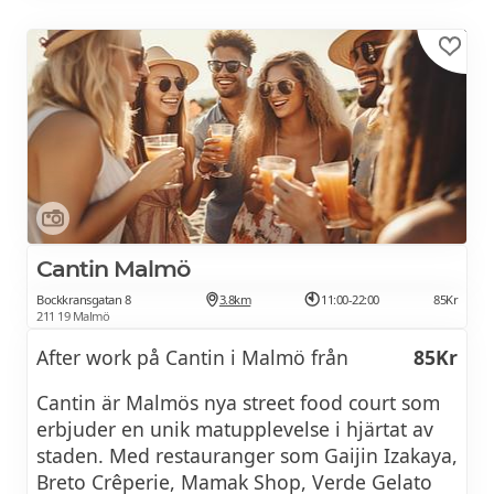
På buffén finns bl.a kyckling, vitlöksdoftande
potatisgratäng, rostade rotfrukter, grönsaker,
olika såser & naturligtvis vår berömda
béarnaise. Inkl. kaffe.
Cava glas
110Kr
Cava flaska
625Kr
Vin glas från
98Kr
Cantin Malmö
Vin flaska från
430Kr
Bockkransgatan 8
3.8km
11:00-22:00
85Kr
211 19 Malmö
After work på Cantin i Malmö från
85Kr
Cantin är Malmös nya street food court som
erbjuder en unik matupplevelse i hjärtat av
staden. Med restauranger som Gaijin Izakaya,
Breto Crêperie, Mamak Shop, Verde Gelato