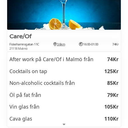
15 augusti 2026 kl 13:00
Klassisk vinprovning på Källarvalv
549Kr
Västra Hamnen
Care/Of
Fiskehamnsgatan 11C
3.6km
16:00-01:00
74Kr
21118 Malmö
22 augusti 2026 kl 18:00
After work på Care/Of i Malmö från
74Kr
Exklusiv vinprovning med middag på
1349Kr
Cocktails on tap
125Kr
Hotel MJ's
Non-alcoholic cocktails från
85Kr
29 augusti 2026 kl 13:00
Öl på fat från
79Kr
Klassisk vinprovning på Källarvalv
549Kr
Vin glas från
105Kr
Västra Hamnen
Cava glas
110Kr
02 september 2026 kl 17:00