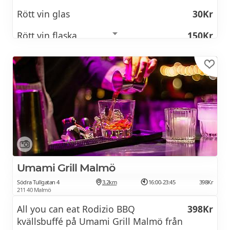
Rött vin glas
30Kr
Rött vin flaska
150Kr
Bubbel glas
40Kr
Bubbel flaska
180Kr
100% Trebbiano (Italien).
Läsk
20Kr
Pasta från
55Kr
Umami Grill Malmö
Södra Tullgatan 4
3.2km
16:00-23:45
398Kr
211 40 Malmö
All you can eat Rodizio BBQ
398Kr
kvällsbuffé på Umami Grill Malmö från