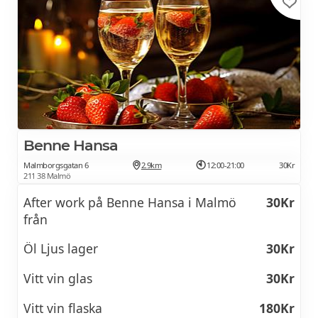
Benne Hansa
Malmborgsgatan 6
2.9km
12:00-21:00
30Kr
211 38 Malmö
After work på Benne Hansa i Malmö
30Kr
från
Öl Ljus lager
30Kr
Vitt vin glas
30Kr
Vitt vin flaska
180Kr