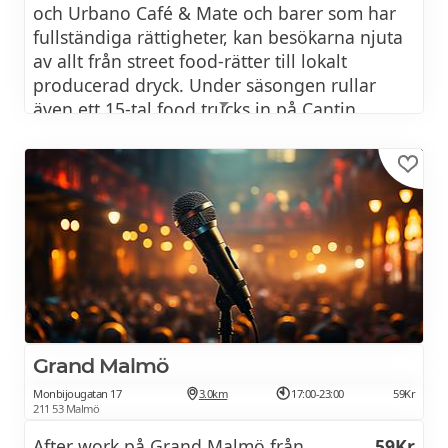
och Urbano Café & Mate och barer som har
fullständiga rättigheter, kan besökarna njuta
av allt från street food-rätter till lokalt
producerad dryck. Under säsongen rullar
även ett 15-tal food trucks in på Cantin.
Bredvid Cantins område kommer det finnas
badmöjligheter med två renoverade bryggor,
som ger besökare en chans att koppla av och
svalka sig under varma sommardagar.
Barer på Cantin: Tre barer med öl, vin,
drinkar och bra alkoholfritt.
Öl på fat från
85Kr
Öl på flaska från
85Kr
Grand Malmö
Cider
85Kr
Monbijougatan 17
3.0km
17:00-23:00
59Kr
211 53 Malmö
Vin glas
85Kr
After work på Grand Malmö från
59Kr