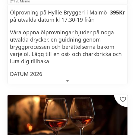
13 mars 2027 kl 18:00
211 20 Malmö
Ölprovning på Hyllie Bryggeri i Malmö
395Kr
Vinprovning med middag på Hotel
1450Kr
på utvalda datum kl 17.30-19 från
MJ's
Våra öppna ölprovningar bjuder på noga
03 april 2027 kl 16:00
utvalda drycker, en guidning genom
bryggprocessen och berättelserna bakom
Italiensk vinprovning på Hotel MJ's
650Kr
varje öl. Lägg till en ost- och charkbricka och
luta dig tillbaka.
10 april 2027 kl 16:00
DATUM 2026
Klassisk vinprovning på Hotel MJ's
650Kr
25 augusti
29 september
BOKA PROVNING
27 oktober
24 november