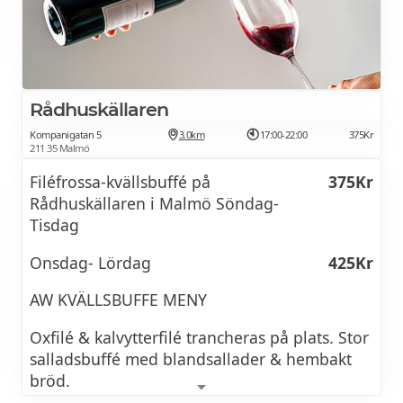
Läsk
25Kr
Picanha - Picanhaspett med parmesan -
Hjortpicanha
Bryggkaffe inkl 1 påtår
36Kr
Umamimarinerade kycklinglär och filé -
Lasagne (vegan)
149Kr
Lamm - Alcatra-Entrecote - Smäländsk
Rådhuskällaren
Salsiccia - Havets läckerheter - Kökets val
Tatuerad snutkuk (korv i bröd med
69Kr
Kompanigatan 5
3.0km
17:00-22:00
375Kr
senap; vegan/vegetarisk)
211 35 Malmö
Dessertbord med glass, chokladfontän, frukt,
te och kaffe.
Filéfrossa-kvällsbuffé på
375Kr
Rådhuskällaren i Malmö Söndag-
Tisdag
Onsdag- Lördag
425Kr
AW KVÄLLSBUFFE MENY
Oxfilé & kalvytterfilé trancheras på plats. Stor
salladsbuffé med blandsallader & hembakt
bröd.