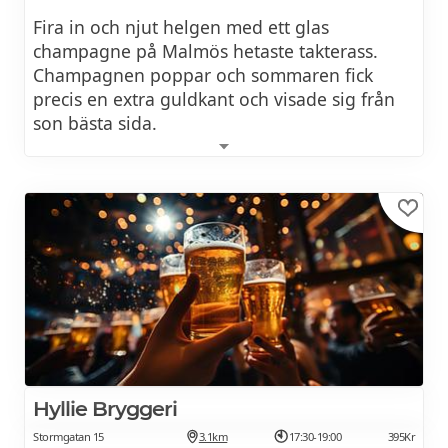
Exklusiv vinprovning med middag på
1349Kr
Fira in och njut helgen med ett glas
Hotel MJ's
champagne på Malmös hetaste takterass.
Champagnen poppar och sommaren fick
precis en extra guldkant och visade sig från
13 februari 2027 kl 16:00
son bästa sida.
Italiensk vinprovning på Hotel MJ's
650Kr
AW ERBJUDANDE
06 mars 2027 kl 16:00
Klassisk vinprovning på Hotel MJ's
650Kr
13 mars 2027 kl 18:00
Exklusiv vinprovning med middag på
1349Kr
Hotel MJ's
Hyllie Bryggeri
Stormgatan 15
3.1km
17:30-19:00
395Kr