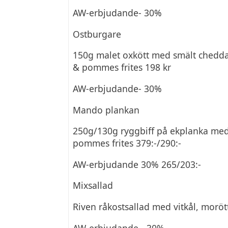
AW-erbjudande- 30%
Ostburgare
150g malet oxkött med smält cheddar
& pommes frites 198 kr
AW-erbjudande- 30%
Mando plankan
250g/130g ryggbiff på ekplanka med 
pommes frites 379:-/290:-
AW-erbjudande 30% 265/203:-
Mixsallad
Riven råkostsallad med vitkål, moröt
AW-erbjudande - 30%