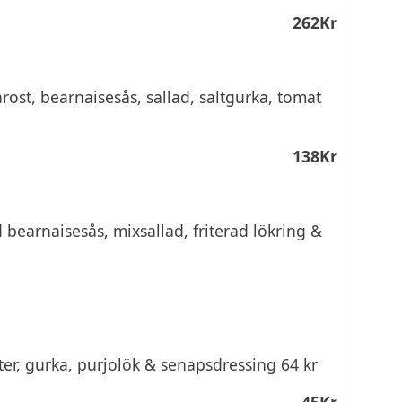
262Kr
ost, bearnaisesås, sallad, saltgurka, tomat
138Kr
bearnaisesås, mixsallad, friterad lökring &
ter, gurka, purjolök & senapsdressing 64 kr
45Kr