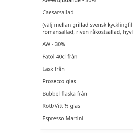
Caesarsallad
(välj mellan grillad svensk kycklingfi
romansallad, riven råkostsallad, hy
AW - 30%
Fatöl 40cl från
Läsk från
Prosecco glas
Bubbel flaska från
Rött/Vitt ½ glas
Espresso Martini