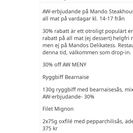
AW-erbjudande på Mando Steakhouse
all mat på vardagar kl. 14-17 från
30% rabatt är ett otroligt populärt
rabatt på all mat (ej dessert) helgf
men ej på Mandos Delikatess. Resta
denna tid, välkommen som drop-in.
30% off AW MENY
Ryggbiff Bearnaise
130g ryggbiff med bearnaisesås, mix
AW-erbjudande- 30%
Filet Mignon
2x75g oxfilé med pepparchilisås, äd
375 kr