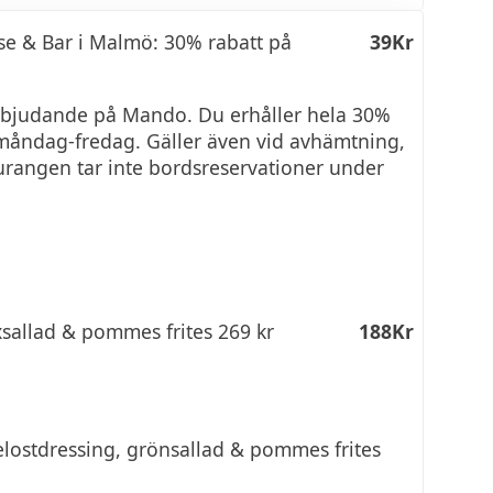
 & Bar i Malmö: 30% rabatt på
39Kr
 erbjudande på Mando. Du erhåller hela 30%
ri måndag-fredag. Gäller även vid avhämtning,
urangen tar inte bordsreservationer under
sallad & pommes frites 269 kr
188Kr
elostdressing, grönsallad & pommes frites