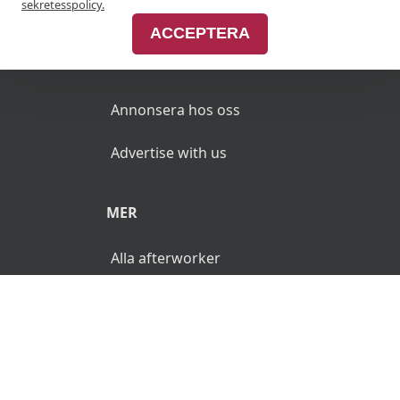
Join Afterworken Sverige
sekretesspolicy.
ACCEPTERA
ANNONSERA
Annonsera hos oss
Advertise with us
MER
Alla afterworker
© 2026 AfterWorken.se. Alla rättigheter reserverade.
Användarvillkor