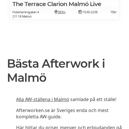
The Terrace Clarion Malmö Live
Fiskehamnsgatan 4
597m
15:00-22:00
75Kr
211 18 Malmö
Bästa Afterwork i
Malmö
Alla AW-ställena i Malmö
samlade på ett ställe!
Afterworken.se är Sveriges enda och mest
kompletta AW-guide.
Här hittar du priser, menyer och erbjudanden på