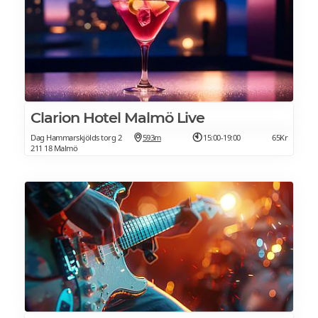
Clarion Hotel Malmö Live
Dag Hammarskjölds torg 2
593m
15:00-19:00
65Kr
211 18 Malmö