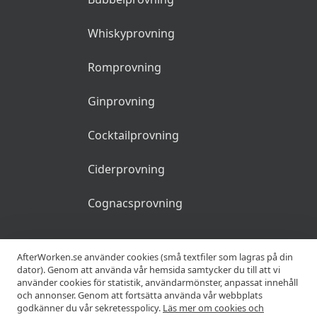
Whiskyprovning
Romprovning
Ginprovning
Cocktailprovning
Ciderprovning
Cognacsprovning
KRÖGARE
AfterWorken.se använder cookies (små textfiler som lagras på din
dator). Genom att använda vår hemsida samtycker du till att vi
använder cookies för statistik, användarmönster, anpassat innehåll
Anslut din restaurang
och annonser. Genom att fortsätta använda vår webbplats
godkänner du vår sekretesspolicy.
Läs mer om cookies och