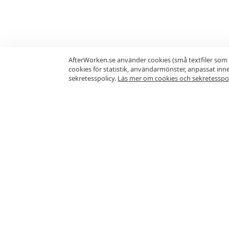
AfterWorken.se använder cookies (små textfiler som 
cookies för statistik, användarmönster, anpassat in
sekretesspolicy.
Läs mer om cookies och sekretesspol
Vanliga frågor