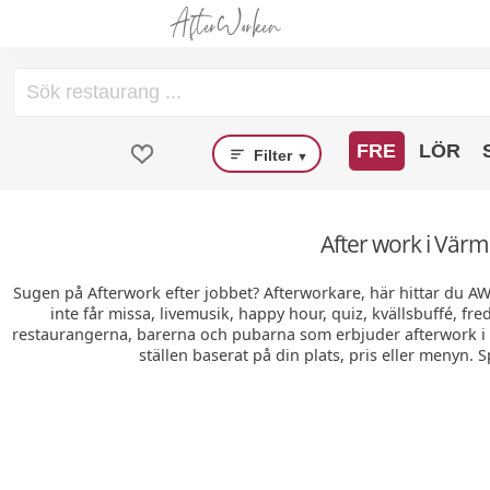
FRE
LÖR
Filter
▼
After work i Vär
Sugen på Afterwork efter jobbet? Afterworkare, här hittar du A
inte får missa, livemusik, happy hour, quiz, kvällsbuffé, fr
restaurangerna, barerna och pubarna som erbjuder afterwork i 
ställen baserat på din plats, pris eller menyn. 