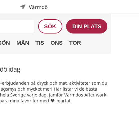
Värmdö
SÖK
DIN PLATS
SÖN
MÅN
TIS
ONS
TOR
mdö idag
W-erbjudanden på dryck och mat, aktiviteter som du
edagsmys och mycket mer! Här listar vi de bästa
hela Sverige varje dag. Jämför Värmdös After work-
Spara dina favoriter med ❤️-hjärtat.