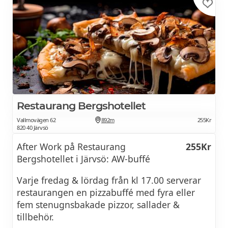
Restaurang Bergshotellet
Vallmovägen 62
892m
255Kr
820 40 Järvsö
After Work på Restaurang
255Kr
Bergshotellet i Järvsö: AW-buffé
Varje fredag & lördag från kl 17.00 serverar
restaurangen en pizzabuffé med fyra eller
fem stenugnsbakade pizzor, sallader &
tillbehör.