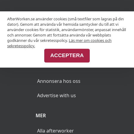
KRÖGARE
AfterWorken.se använder cookies (små textfiler som lagras på din
dator). Genom att använda vår hemsida samtycker du till att vi
använder cookies för statistik, användarmönster, anpassat innehåll
Anslut din restaurang
och annonser. Genom att fortsätta använda vår webbplats
godkänner du vår sekretesspolicy.
Läs mer om cookies och
Join Afterworken Sverige
sekretesspolicy.
ACCEPTERA
ANNONSERA
Annonsera hos oss
Advertise with us
MER
Alla afterworker