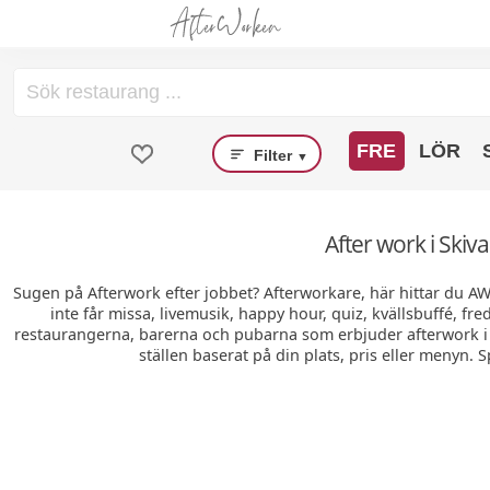
FRE
LÖR
Filter
▼
After work i Skiv
Sugen på Afterwork efter jobbet? Afterworkare, här hittar du A
inte får missa, livemusik, happy hour, quiz, kvällsbuffé, fr
restaurangerna, barerna och pubarna som erbjuder afterwork i h
ställen baserat på din plats, pris eller menyn. 