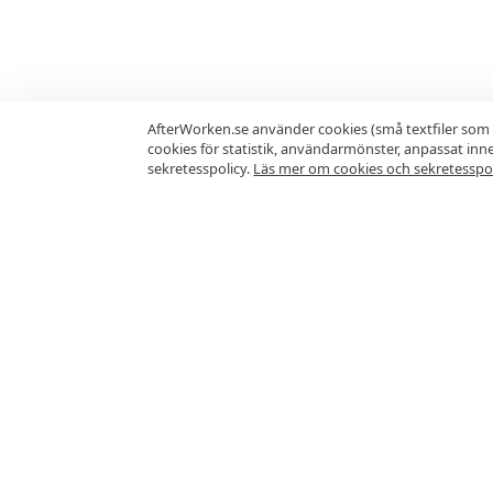
AfterWorken.se använder cookies (små textfiler som 
cookies för statistik, användarmönster, anpassat in
sekretesspolicy.
Läs mer om cookies och sekretesspol
Vanliga frågor