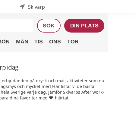
Skivarp
SÖK
DIN PLATS
SÖN
MÅN
TIS
ONS
TOR
arp idag
W-erbjudanden på dryck och mat, aktiviteter som du
edagsmys och mycket mer! Här listar vi de bästa
ela Sverige varje dag. Jämför Skivarps After work-
Spara dina favoriter med ❤️-hjärtat.