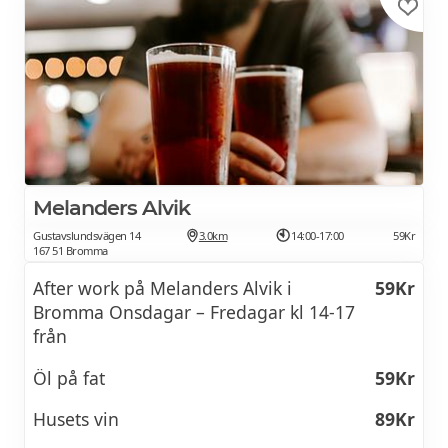
Melanders Alvik
Gustavslundsvägen 14
3.0km
14:00-17:00
59Kr
167 51 Bromma
After work på Melanders Alvik i
59Kr
Bromma Onsdagar – Fredagar kl 14-17
från
Öl på fat
59Kr
Husets vin
89Kr