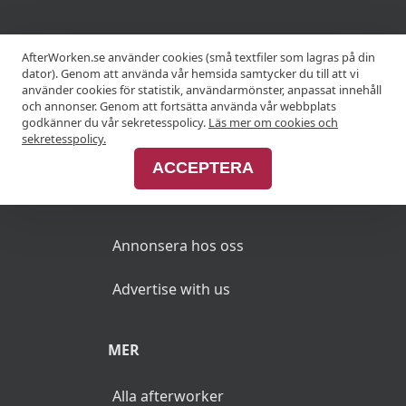
KRÖGARE
AfterWorken.se använder cookies (små textfiler som lagras på din
dator). Genom att använda vår hemsida samtycker du till att vi
använder cookies för statistik, användarmönster, anpassat innehåll
Anslut din restaurang
och annonser. Genom att fortsätta använda vår webbplats
godkänner du vår sekretesspolicy.
Läs mer om cookies och
Join Afterworken Sverige
sekretesspolicy.
ACCEPTERA
ANNONSERA
Annonsera hos oss
Advertise with us
MER
Alla afterworker