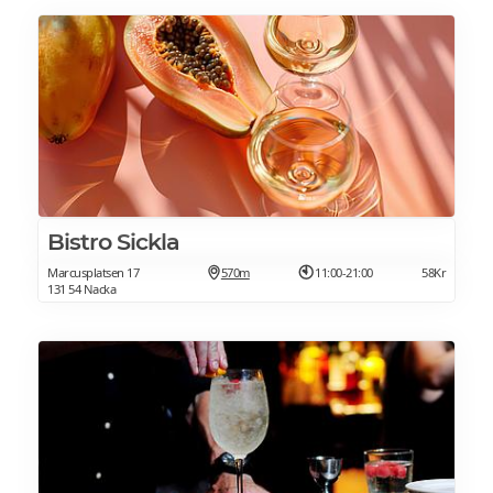
Bistro Sickla
Marcusplatsen 17
570m
11:00-21:00
58Kr
131 54 Nacka