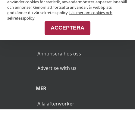
använder cookies för statistik, användarmönster, anpassat innehåll
Anslut din restaurang
och annonser. Genom att fortsätta använda vår webbplats
godkänner du vår sekretesspolicy.
Läs mer om cookies och
Join Afterworken Sverige
sekretesspolicy.
ACCEPTERA
ANNONSERA
Annonsera hos oss
Advertise with us
MER
Alla afterworker
© 2026 AfterWorken.se. Alla rättigheter reserverade.