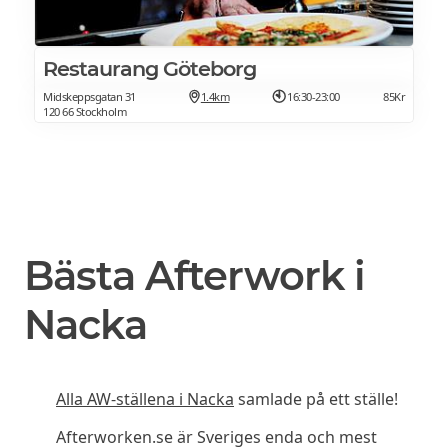
Restaurang Göteborg
Midskeppsgatan 31
1.4km
16:30-23:00
85Kr
120 66 Stockholm
Bästa Afterwork i
Nacka
Alla AW-ställena i Nacka
samlade på ett ställe!
Afterworken.se är Sveriges enda och mest