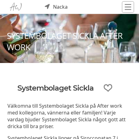
Nacka
SYSTEMBOLAGET SICKLA AFTER
WORK
Systembolaget Sickla
Välkomna till Systembolaget Sickla på After work
med kollegorna, vännerna eller familjen! Varje
vardag bjuder Systembolaget Sickla något gott att
dricka till bra priser.
Systembolaget Sickla ligger på Siroccogatan 7 i