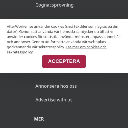
Cognacsprovning
KRÖGARE
AfterWorken.se använder cookies (små textfiler som lagras på din
dator). Genom att använda vår hemsida samtycker du till att vi
använder cookies för statistik, användarmönster, anpassat innehåll
Anslut din restaurang
och annonser. Genom att fortsätta använda vår webbplats
godkänner du vår sekretesspolicy.
Läs mer om cookies och
Join Afterworken Sverige
sekretesspolicy.
ACCEPTERA
ANNONSERA
Annonsera hos oss
Advertise with us
MER