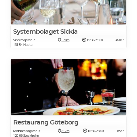
Systembolaget Sickla
Siroccogatan 7
570m
19:30-21:00
450Kr
131 54 Nacka
Restaurang Göteborg
Midskeppsgatan 31
817m
16:30-23:00
85Kr
120 66 Stockholm