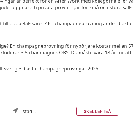
gar är perfekt för en After Work med kollegorna eller vän
juder öppna och privata provningar för små och stora sälls
 till bubbelälskaren? En champagneprovning är den bästa pres
ige? En champagneprovning för nybörjare kostar mellan 57
kluderar 3-5 champagner. OBS! Du måste vara 18 år för att d
till Sveriges bästa champagneprovingar 2026.
stad...
SKELLEFTEÅ