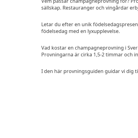
Vem passar champagneprovning för? Provin
sällskap. Restauranger och vingårdar erb
Letar du efter en unik födelsedagspresent
födelsedag med en lyxupplevelse.
Vad kostar en champagneprovning i Sver
Provningarna är cirka 1,5-2 timmar och in
I den här provningsguiden guidar vi dig 