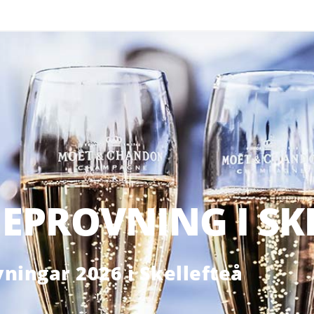
PROVNING I SKE
ingar 2026 i Skellefteå