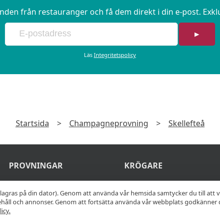
en från restauranger och få dem direkt i din e-post. Exk
►
Läs
Integritetspolicy
Startsida
>
Champagneprovning
>
Skellefteå
PROVNINGAR
KRÖGARE
Ölprovning
Anslut din
lagras på din dator). Genom att använda vår hemsida samtycker du till att 
nehåll och annonser. Genom att fortsätta använda vår webbplats godkänner 
restaurang
Vinprovning
icy.
Join Afterworken