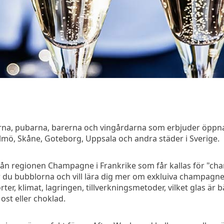
gerna, pubarna, barerna och vingårdarna som erbjuder öpp
lmö, Skåne, Goteborg, Uppsala och andra städer i Sverige.
rån regionen Champagne i Frankrike som får kallas för "ch
du bubblorna och vill lära dig mer om exkluiva champagn
er, klimat, lagringen, tillverkningsmetoder, vilket glas är
st eller choklad.