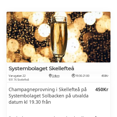
Systembolaget Skellefteå
Varugatan 22
3.4km
19:30-21:00
450Kr
931 76 Skellefteå
Champagneprovning i Skellefteå på
450Kr
Systembolaget Solbacken på utvalda
datum kl 19.30 från