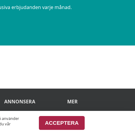
lusiva erbjudanden varje månad.
ANNONSERA
MER
Annonsera hos
Alla afterworker
vi använder
ACCEPTERA
du vår
oss
Advertise with us