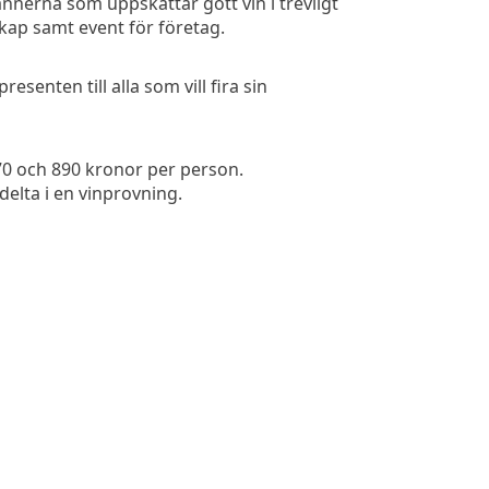
nerna som uppskattar gott vin i trevligt
kap samt event för företag.
enten till alla som vill fira sin
0 och 890 kronor per person.
elta i en vinprovning.