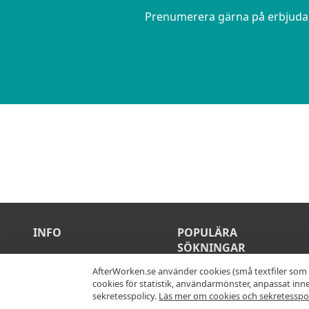
Prenumerera gärna på erbjudand
INFO
POPULÄRA
SÖKNINGAR
Bästa After Work
AfterWorken.se använder cookies (små textfiler som 
ställen och
cookies för statistik, användarmönster, anpassat in
After work
erbjudanden samlad
sekretesspolicy.
Läs mer om cookies och sekretesspol
Stockholm
på en plats.